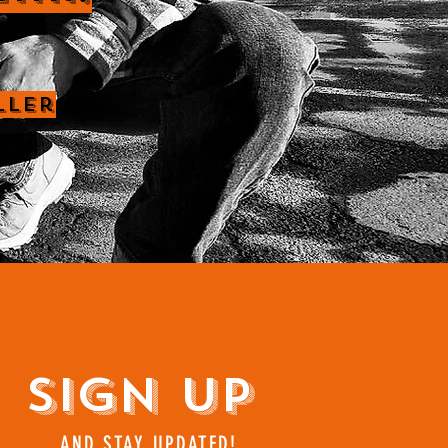
ller
Sign Up
AND STAY UPDATED!