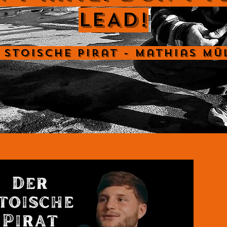
LEAD!
 Stoische Pirat - Mathias Mü