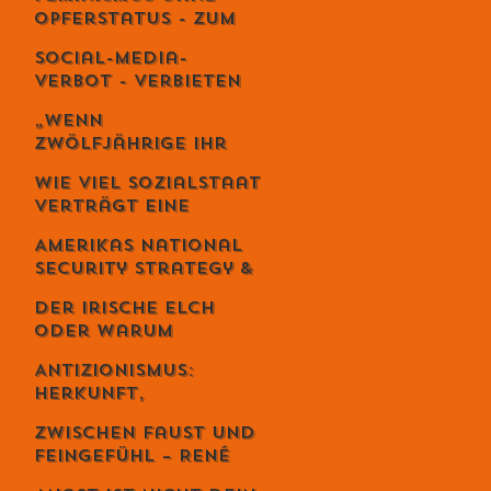
es wie Meditation
Opferstatus - Zum
wirkt
Geburtstag von
Social-Media-
Meta von Salis
Verbot - Verbieten
statt erziehen?
„Wenn
Zwölfjährige ihr
Leben riskieren“ –
Wie viel Sozialstaat
Iran-Aktivist
verträgt eine
Sebastian Di
Demokratie?
Benedetto über
Amerikas National
Revolution,
Security Strategy &
Massaker und das
Europas Krise –
Schweigen des
Der irische Elch
Weckruf oder
Westens
oder warum
Kriegserklärung?
Intelligenz
Antizionismus:
gefährlich ist...
Herkunft,
Bedeutung und
Zwischen Faust und
Missverständnisse
Feingefühl – René
Schmid und die