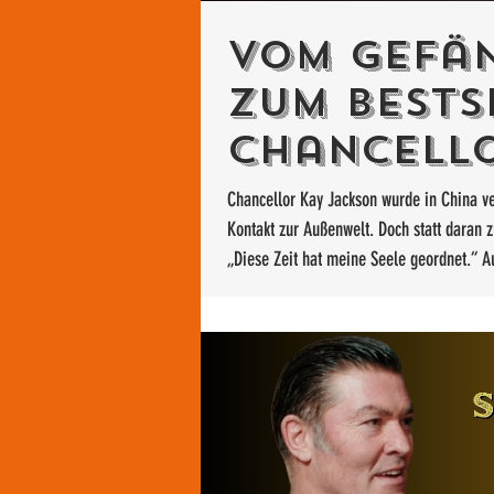
Vom Gefän
zum Bests
Chancello
unglaubli
Chancellor Kay Jackson wurde in China ve
Kontakt zur Außenwelt. Doch statt daran zu
„Diese Zeit hat meine Seele geordnet.“ A
anderen beim Schreiben – und zeigt: Aus 