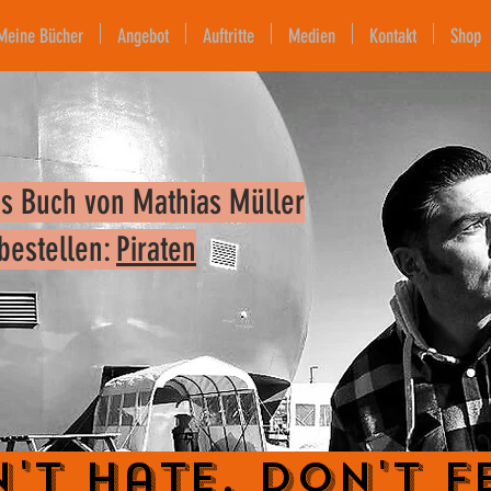
Meine Bücher
Angebot
Auftritte
Medien
Kontakt
Shop
s Buch von Mathias Müller
 bestellen:
Piraten
't Hate. Don't F