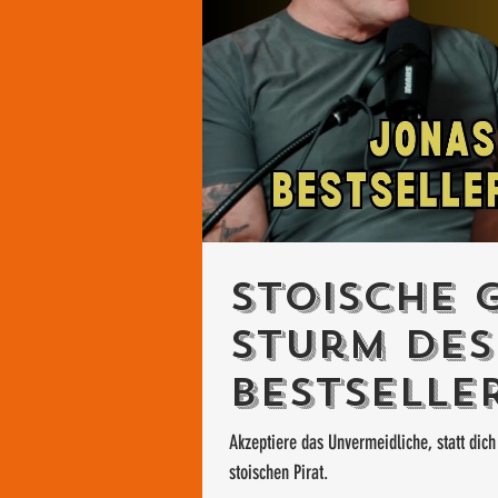
Stoische 
Sturm des
Bestselle
Salzgeber
Akzeptiere das Unvermeidliche, statt dich
stoischen Pirat.
Piraten"