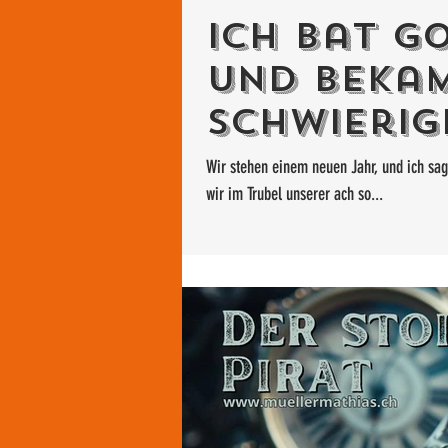
Ich bat G
und beka
Schwierig
Mantra fü
Wir stehen einem neuen Jahr, und ich sag
wir im Trubel unserer ach so...
Jahr