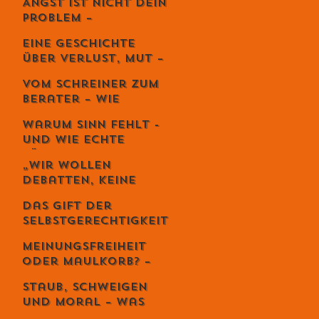
Angst ist nicht dein
Kunst der
Problem –
lebendigen Balance
Vermeidung
Eine Geschichte
zerstört dein
über Verlust, Mut –
Leben.
und die
Vom Schreiner zum
unglaubliche
Berater – Wie
Kraft,
Stefan Zweifel
weiterzugehen.
Warum Sinn fehlt -
Menschen wirklich
und wie echte
reicher macht
Führung ihn
„Wir wollen
zurückbringt
Debatten, keine
Priester“ – Giuseppe
Das Gift der
Gracia übernimmt
Selbstgerechtigkeit
den Schweizer
– und sechs Wege,
Monat
Meinungsfreiheit
es zu entgiften
oder Maulkorb? –
Warum das Recht
Staub, Schweigen
auf Diskriminierung
und Moral – was
die wahre Freiheit
uns die Spaghetti-