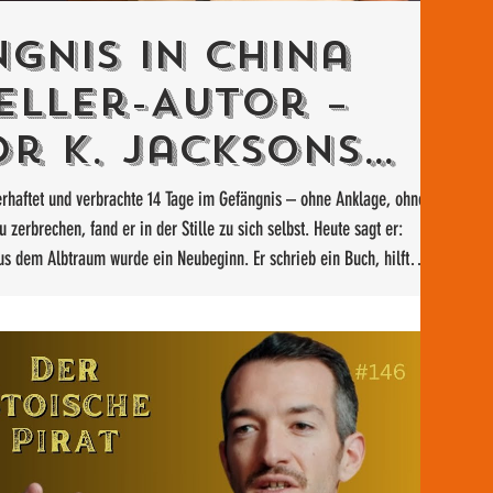
gnis in China
eller-Autor –
r K. Jacksons
che Geschichte
rhaftet und verbrachte 14 Tage im Gefängnis – ohne Anklage, ohne
 zerbrechen, fand er in der Stille zu sich selbst. Heute sagt er:
us dem Albtraum wurde ein Neubeginn. Er schrieb ein Buch, hilft
Dunkelheit kann Licht entstehen.