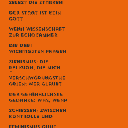
selbst die Starken
fallen - Ein
Der Staat ist kein
Gespräch mit
Gott
Unternehmer Lukas
Jampen
Wenn Wissenschaft
zur Echokammer
wird
Die drei
wichtigsten Fragen
deines Lebens
Sikhismus: Die
Religion, die mich
überrascht hat –
Verschwörungsthe
und die sich
orien: Wer glaubt
erstaunlich
wirklich daran –
schweizerisch
Der gefährlichste
und warum du dich
anfühlt
Gedanke: Was, wenn
dabei
alles möglich ist? –
wahrscheinlich
Schiessen: Zwischen
Der Schweizer Tom
irrst
Kontrolle und
Clancy im Gespräch
Loslassen – warum
Feminismus ohne