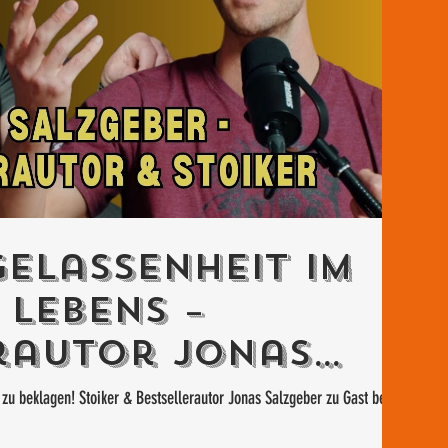
Gelassenheit im
 Lebens –
rautor Jonas
 beim "Stoischen
 zu beklagen! Stoiker & Bestsellerautor Jonas Salzgeber zu Gast beim