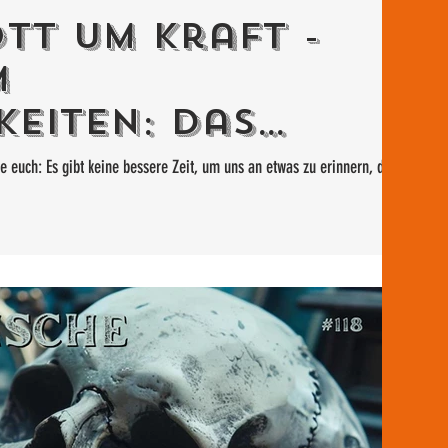
ott um Kraft -
m
keiten: Das
r dein stärkstes
e euch: Es gibt keine bessere Zeit, um uns an etwas zu erinnern, das