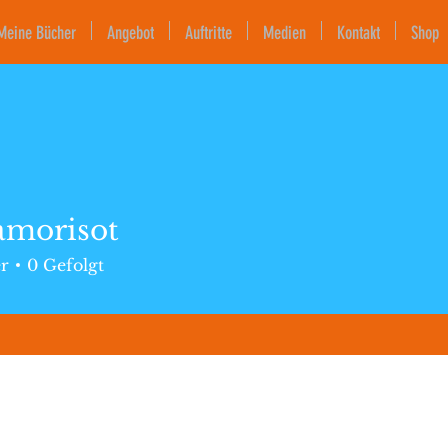
Meine Bücher
Angebot
Auftritte
Medien
Kontakt
Shop
amorisot
sot
er
0
Gefolgt