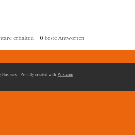
are erhalten
0
beste Antworten
 Business. Proudly created with
Wix.com