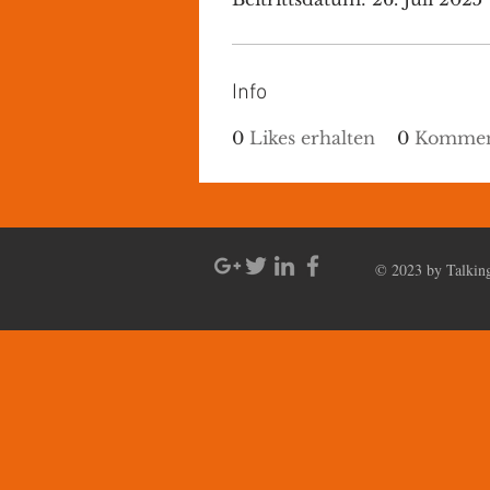
Info
0
Likes erhalten
0
Komment
© 2023 by Talking