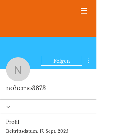
Weitere Optionen
Folgen
nohemo3873
nohemo3873
Profil
Beitrittsdatum: 17. Sept. 2025