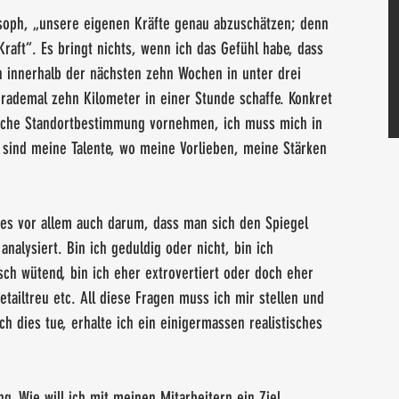
losoph, „unsere eigenen Kräfte genau abzuschätzen; denn 
aft“. Es bringt nichts, wenn ich das Gefühl habe, dass 
 innerhalb der nächsten zehn Wochen in unter drei 
rademal zehn Kilometer in einer Stunde schaffe. Konkret 
tische Standortbestimmung vornehmen, ich muss mich in 
 sind meine Talente, wo meine Vorlieben, meine Stärken 
es vor allem auch darum, dass man sich den Spiegel 
analysiert. Bin ich geduldig oder nicht, bin ich 
asch wütend, bin ich eher extrovertiert oder doch eher 
 detailtreu etc. All diese Fragen muss ich mir stellen und 
h dies tue, erhalte ich ein einigermassen realistisches 
ng. Wie will ich mit meinen Mitarbeitern ein Ziel 