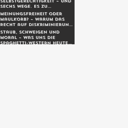
Selbstgerechtigkeit – und
sechs Wege, es zu
entgiften
Meinungsfreiheit oder
Maulkorb? – Warum das
Recht auf Diskriminierung
die wahre Freiheit schützt
Staub, Schweigen und
Moral – was uns die
Spaghetti-Western heute
noch lehren.