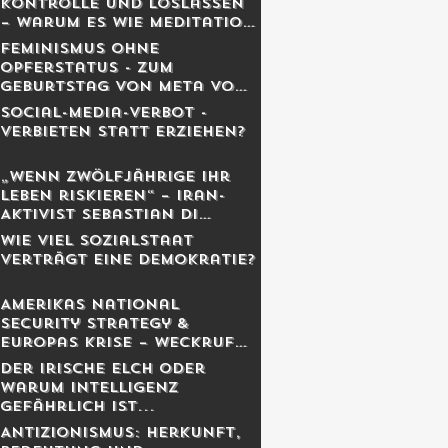
Kontrolle und Loslassen
– warum es wie Meditation
wirkt
Feminismus ohne
Opferstatus - Zum
Geburtstag von Meta von
Salis
Social-Media-Verbot -
Verbieten statt erziehen?
„Wenn Zwölfjährige ihr
Leben riskieren“ – Iran-
Aktivist Sebastian Di
Benedetto über
Wie viel Sozialstaat
Revolution, Massaker und
verträgt eine Demokratie?
das Schweigen des
Westens
Amerikas National
Security Strategy &
Europas Krise – Weckruf
oder Kriegserklärung?
Der irische Elch oder
warum Intelligenz
gefährlich ist...
Antizionismus: Herkunft,