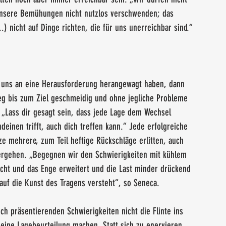
unsere Bemühungen nicht nutzlos verschwenden; das 
.) nicht auf Dinge richten, die für uns unerreichbar sind.“
, uns an eine Herausforderung herangewagt haben, dann 
eg bis zum Ziel geschmeidig und ohne jegliche Probleme 
: „Lass dir gesagt sein, dass jede Lage dem Wechsel 
deinen trifft, auch dich treffen kann.“ Jede erfolgreiche 
ze mehrere, zum Teil heftige Rückschläge erlitten, auch 
sergehen. „Begegnen wir den Schwierigkeiten mit kühlem 
cht und das Enge erweitert und die Last minder drückend 
uf die Kunst des Tragens versteht“, so Seneca.
ich präsentierenden Schwierigkeiten nicht die Flinte ins 
eine Lagebeurteilung machen. Statt sich zu enervieren, 