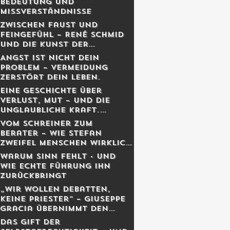
Bedeutung und
Missverständnisse
Zwischen Faust und
Feingefühl – René Schmid
und die Kunst der
lebendigen Balance
Angst ist nicht dein
Problem – Vermeidung
zerstört dein Leben.
Eine Geschichte über
Verlust, Mut – und die
unglaubliche Kraft,
weiterzugehen.
Vom Schreiner zum
Berater – Wie Stefan
Zweifel Menschen wirklich
reicher macht
Warum Sinn fehlt - und
wie echte Führung ihn
zurückbringt
„Wir wollen Debatten,
keine Priester“ – Giuseppe
Gracia übernimmt den
Schweizer Monat
Das Gift der