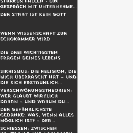
Starken fallen - Ein
Gespräch mit Unternehmer
Lukas Jampen
Der Staat ist kein Gott
Wenn Wissenschaft zur
Echokammer wird
Die drei wichtigsten
Fragen deines Lebens
Sikhismus: Die Religion, die
mich überrascht hat – und
die sich erstaunlich
schweizerisch anfühlt
Verschwörungstheorien:
Wer glaubt wirklich
daran – und warum du
dich dabei wahrscheinlich
Der gefährlichste
irrst
Gedanke: Was, wenn alles
möglich ist? – Der
Schweizer Tom Clancy im
Schiessen: Zwischen
Gespräch