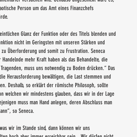
haotische Person um das Amt eines Finanzchefs 
rde.
intlichen Glanz der Funktion oder des Titels blenden und 
unktion nicht im Geringsten mit unseren Stärken und 
 zu Überforderung und somit zu Frustration. Seneca 
 Handelnde mehr Kraft haben als das Behandelte, die 
des Tragenden, muss uns notwendig zu Boden drücken.“ Das 
n die Herausforderung bewältigen, die Last stemmen und 
n. Deshalb, so erklärt der römische Philosoph, sollte 
n welchen wir mindestens glauben, dass wir in der Lage 
diejenigen muss man Hand anlegen, deren Abschluss man 
kann“, so Seneca.
was wir im Stande sind, dann können wir uns 
llten hoch aber immer erreichbar sein. „Wir dürfen nicht 