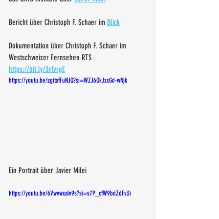
Bericht über Christoph F. Schaer im 
Blick
Dokumentation über Christoph F. Schaer im 
Westschweizer Fernsehen RTS 
https://bit.ly/3rfvrgE
https://youtu.be/zgitafFuNJQ?si=WZJ6OkJzxGd-wNjk
Ein Portrait über Javier Milei
https://youtu.be/6Vwvwxalv9s?si=s7P_cfW9bdZ6Fv3i