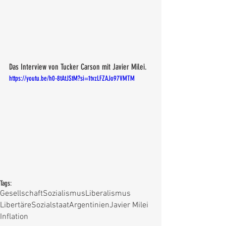
Das Interview von Tucker Carson mit Javier Milei.
https://youtu.be/h0-8tAtJStM?si=1tvzLFZAJo97VMTM
Tags:
Gesellschaft
Sozialismus
Liberalismus
Libertäre
Sozialstaat
Argentinien
Javier Milei
Inflation