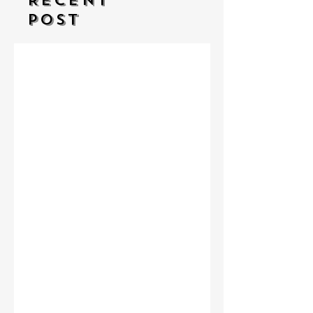
POST
Vom Golfschläger zur
Lebensphilosophie
Erschöpft! Wenn selbst die
Starken fallen - Ein
Gespräch mit Unternehmer
Lukas Jampen
Der Staat ist kein Gott
Wenn Wissenschaft zur
Echokammer wird
Die drei wichtigsten
Fragen deines Lebens
Sikhismus: Die Religion, die
mich überrascht hat – und
die sich erstaunlich