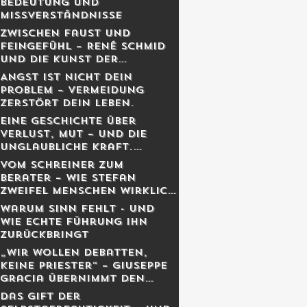
Bedeutung und
Missverständnisse
Zwischen Faust und
Feingefühl – René Schmid
und die Kunst der
lebendigen Balance
Angst ist nicht dein
Problem – Vermeidung
zerstört dein Leben.
Eine Geschichte über
Verlust, Mut – und die
unglaubliche Kraft,
weiterzugehen.
Vom Schreiner zum
Berater – Wie Stefan
Zweifel Menschen wirklich
reicher macht
Warum Sinn fehlt - und
wie echte Führung ihn
zurückbringt
„Wir wollen Debatten,
keine Priester“ – Giuseppe
Gracia übernimmt den
Schweizer Monat
Das Gift der