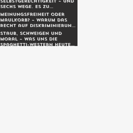
Selbstgerechtigkeit – und
sechs Wege, es zu
entgiften
Meinungsfreiheit oder
Maulkorb? – Warum das
Recht auf Diskriminierung
die wahre Freiheit schützt
Staub, Schweigen und
Moral – was uns die
Spaghetti-Western heute
noch lehren.