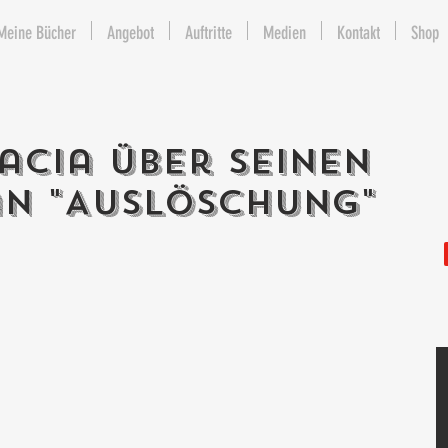
Meine Bücher
Angebot
Auftritte
Medien
Kontakt
Shop
acia über seinen
n "Auslöschung"