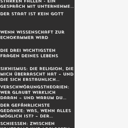
Starken fallen - Ein
Gespräch mit Unternehmer
Lukas Jampen
Der Staat ist kein Gott
Wenn Wissenschaft zur
Echokammer wird
Die drei wichtigsten
Fragen deines Lebens
Sikhismus: Die Religion, die
mich überrascht hat – und
die sich erstaunlich
schweizerisch anfühlt
Verschwörungstheorien:
Wer glaubt wirklich
daran – und warum du
dich dabei wahrscheinlich
Der gefährlichste
irrst
Gedanke: Was, wenn alles
möglich ist? – Der
Schweizer Tom Clancy im
Schiessen: Zwischen
Gespräch