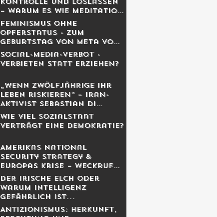
Kontrolle und Loslassen
– warum es wie Meditation
wirkt
Feminismus ohne
Opferstatus - Zum
Geburtstag von Meta von
Salis
Social-Media-Verbot -
Verbieten statt erziehen?
„Wenn Zwölfjährige ihr
Leben riskieren“ – Iran-
Aktivist Sebastian Di
Benedetto über
Wie viel Sozialstaat
Revolution, Massaker und
verträgt eine Demokratie?
das Schweigen des
Westens
Amerikas National
Security Strategy &
Europas Krise – Weckruf
oder Kriegserklärung?
Der irische Elch oder
warum Intelligenz
gefährlich ist...
Antizionismus: Herkunft,