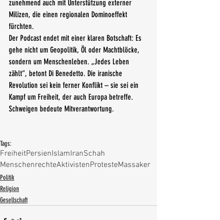
zunehmend auch mit Unterstützung externer 
Milizen, die einen regionalen Dominoeffekt 
fürchten.
Der Podcast endet mit einer klaren Botschaft: Es 
gehe nicht um Geopolitik, Öl oder Machtblöcke, 
sondern um Menschenleben. „Jedes Leben 
zählt“, betont Di Benedetto. Die iranische 
Revolution sei kein ferner Konflikt – sie sei ein 
Kampf um Freiheit, der auch Europa betreffe. 
Schweigen bedeute Mitverantwortung.
Tags:
Freiheit
Persien
Islam
Iran
Schah
Menschenrechte
Aktivisten
Proteste
Massaker
Politik
Religion
Gesellschaft