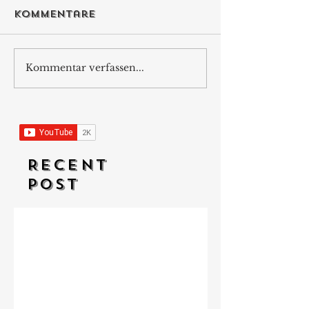
Kommentare
Kommentar verfassen...
RECENT
POST
Vom Golfschläger zur
Lebensphilosophie
Erschöpft! Wenn selbst die
Starken fallen - Ein
Gespräch mit Unternehmer
Lukas Jampen