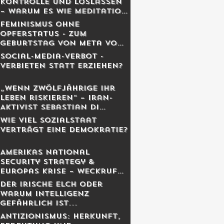
Kontrolle und Loslassen
– warum es wie Meditation
wirkt
Feminismus ohne
Opferstatus - Zum
Geburtstag von Meta von
Salis
Social-Media-Verbot -
Verbieten statt erziehen?
„Wenn Zwölfjährige ihr
Leben riskieren“ – Iran-
Aktivist Sebastian Di
Benedetto über
Wie viel Sozialstaat
Revolution, Massaker und
verträgt eine Demokratie?
das Schweigen des
Westens
Amerikas National
Security Strategy &
Europas Krise – Weckruf
oder Kriegserklärung?
Der irische Elch oder
warum Intelligenz
gefährlich ist...
Antizionismus: Herkunft,