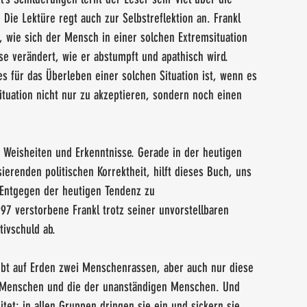
Die Lektüre regt auch zur Selbstreflektion an. Frankl 
, wie sich der Mensch in einer solchen Extremsituation 
e verändert, wie er abstumpft und apathisch wird. 
 es für das Überleben einer solchen Situation ist, wenn es 
ituation nicht nur zu akzeptieren, sondern noch einen 
r Weisheiten und Erkenntnisse. Gerade in der heutigen 
sierenden politischen Korrektheit, hilft dieses Buch, uns 
 Entgegen der heutigen Tendenz zu 
97 verstorbene Frankl trotz seiner unvorstellbaren 
tivschuld ab.
ibt auf Erden zwei Menschenrassen, aber auch nur diese 
n Menschen und die der unanständigen Menschen. Und 
tet: in allen Gruppen dringen sie ein und sickern sie 