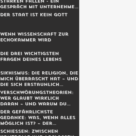
Starken fallen - Ein
Gespräch mit Unternehmer
Lukas Jampen
Der Staat ist kein Gott
Wenn Wissenschaft zur
Echokammer wird
Die drei wichtigsten
Fragen deines Lebens
Sikhismus: Die Religion, die
mich überrascht hat – und
die sich erstaunlich
schweizerisch anfühlt
Verschwörungstheorien:
Wer glaubt wirklich
daran – und warum du
dich dabei wahrscheinlich
Der gefährlichste
irrst
Gedanke: Was, wenn alles
möglich ist? – Der
Schweizer Tom Clancy im
Schiessen: Zwischen
Gespräch