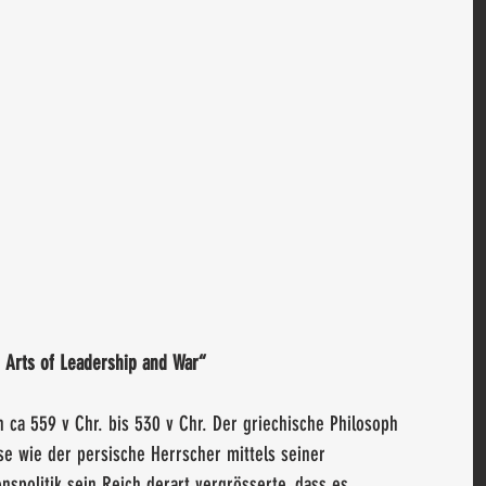
 Arts of Leadership and War“
 ca 559 v Chr. bis 530 v Chr. Der griechische Philosoph 
e wie der persische Herrscher mittels seiner 
nspolitik sein Reich derart vergrösserte, dass es 