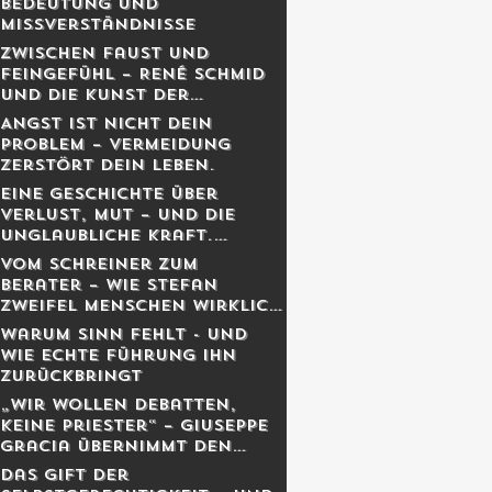
Bedeutung und
Missverständnisse
Zwischen Faust und
Feingefühl – René Schmid
und die Kunst der
lebendigen Balance
Angst ist nicht dein
Problem – Vermeidung
zerstört dein Leben.
Eine Geschichte über
Verlust, Mut – und die
unglaubliche Kraft,
weiterzugehen.
Vom Schreiner zum
Berater – Wie Stefan
Zweifel Menschen wirklich
reicher macht
Warum Sinn fehlt - und
wie echte Führung ihn
zurückbringt
„Wir wollen Debatten,
keine Priester“ – Giuseppe
Gracia übernimmt den
Schweizer Monat
Das Gift der