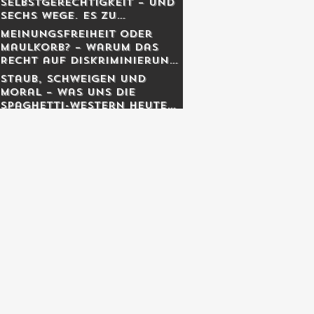
Selbstgerechtigkeit – und
sechs Wege, es zu
entgiften
Meinungsfreiheit oder
Maulkorb? – Warum das
Recht auf Diskriminierung
die wahre Freiheit schützt
Staub, Schweigen und
Moral – was uns die
Spaghetti-Western heute
noch lehren.