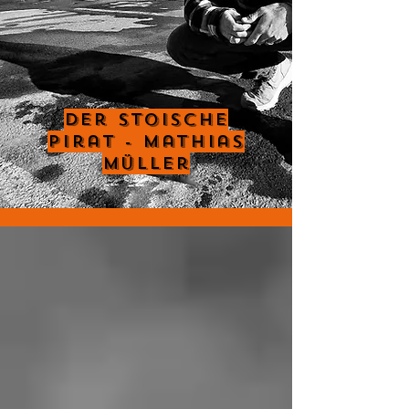
Der Stoische
Pirat - Mathias
Müller