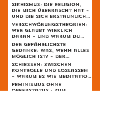
Fragen deines Lebens
Sikhismus: Die Religion,
die mich überrascht hat –
und die sich erstaunlich
schweizerisch anfühlt
Verschwörungstheorien:
Wer glaubt wirklich
daran – und warum du
dich dabei wahrscheinlich
Der gefährlichste
irrst
Gedanke: Was, wenn alles
möglich ist? – Der
Schweizer Tom Clancy im
Schiessen: Zwischen
Gespräch
Kontrolle und Loslassen
– warum es wie Meditation
wirkt
Feminismus ohne
Opferstatus - Zum
Geburtstag von Meta von
Salis
Social-Media-Verbot -
Verbieten statt erziehen?
„Wenn Zwölfjährige ihr