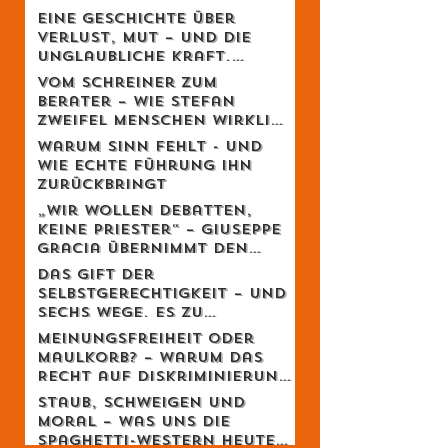
Eine Geschichte über
Verlust, Mut – und die
unglaubliche Kraft,
weiterzugehen.
Vom Schreiner zum
Berater – Wie Stefan
Zweifel Menschen wirklich
reicher macht
Warum Sinn fehlt - und
wie echte Führung ihn
zurückbringt
„Wir wollen Debatten,
keine Priester“ – Giuseppe
Gracia übernimmt den
Schweizer Monat
Das Gift der
Selbstgerechtigkeit – und
sechs Wege, es zu
entgiften
Meinungsfreiheit oder
Maulkorb? – Warum das
Recht auf Diskriminierung
die wahre Freiheit schützt
Staub, Schweigen und
Moral – was uns die
Spaghetti-Western heute