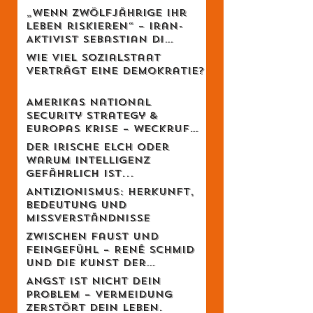
„Wenn Zwölfjährige ihr
Leben riskieren“ – Iran-
Aktivist Sebastian Di
Benedetto über
Wie viel Sozialstaat
Revolution, Massaker und
verträgt eine Demokratie?
das Schweigen des
Westens
Amerikas National
Security Strategy &
Europas Krise – Weckruf
oder Kriegserklärung?
Der irische Elch oder
warum Intelligenz
gefährlich ist...
Antizionismus: Herkunft,
Bedeutung und
Missverständnisse
Zwischen Faust und
Feingefühl – René Schmid
und die Kunst der
lebendigen Balance
Angst ist nicht dein
Problem – Vermeidung
zerstört dein Leben.