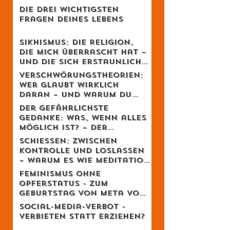
Die drei wichtigsten
Fragen deines Lebens
Sikhismus: Die Religion,
die mich überrascht hat –
und die sich erstaunlich
schweizerisch anfühlt
Verschwörungstheorien:
Wer glaubt wirklich
daran – und warum du
dich dabei wahrscheinlich
Der gefährlichste
irrst
Gedanke: Was, wenn alles
möglich ist? – Der
Schweizer Tom Clancy im
Schiessen: Zwischen
Gespräch
Kontrolle und Loslassen
– warum es wie Meditation
wirkt
Feminismus ohne
Opferstatus - Zum
Geburtstag von Meta von
Salis
Social-Media-Verbot -
Verbieten statt erziehen?