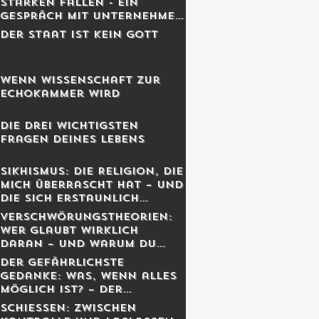
Starken fallen - Ein
Gespräch mit Unternehmer
Lukas Jampen
Der Staat ist kein Gott
Wenn Wissenschaft zur
Echokammer wird
Die drei wichtigsten
Fragen deines Lebens
Sikhismus: Die Religion, die
mich überrascht hat – und
die sich erstaunlich
schweizerisch anfühlt
Verschwörungstheorien:
Wer glaubt wirklich
daran – und warum du
dich dabei wahrscheinlich
Der gefährlichste
irrst
Gedanke: Was, wenn alles
möglich ist? – Der
Schweizer Tom Clancy im
Schiessen: Zwischen
Gespräch