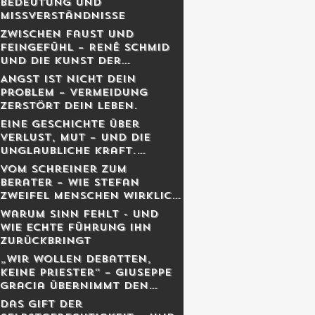
Bedeutung und
Missverständnisse
Zwischen Faust und
Feingefühl – René Schmid
und die Kunst der
lebendigen Balance
Angst ist nicht dein
Problem – Vermeidung
zerstört dein Leben.
Eine Geschichte über
Verlust, Mut – und die
unglaubliche Kraft,
weiterzugehen.
Vom Schreiner zum
Berater – Wie Stefan
Zweifel Menschen wirklich
reicher macht
Warum Sinn fehlt - und
wie echte Führung ihn
zurückbringt
„Wir wollen Debatten,
keine Priester“ – Giuseppe
Gracia übernimmt den
Schweizer Monat
Das Gift der