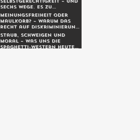
Selbstgerechtigkeit – und
sechs Wege, es zu
entgiften
Meinungsfreiheit oder
Maulkorb? – Warum das
Recht auf Diskriminierung
die wahre Freiheit schützt
Staub, Schweigen und
Moral – was uns die
Spaghetti-Western heute
noch lehren.