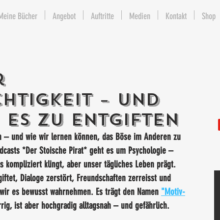
Meine Bücher
Angebot
Auftritte
Medien
Kontakt
Shop
r
htigkeit – und
 es zu entgiften
n – und wie wir lernen können, das Böse im Anderen zu 
dcasts *Der Stoische Pirat* geht es um Psychologie – 
kompliziert klingt, aber unser tägliches Leben prägt. 
ftet, Dialoge zerstört, Freundschaften zerreisst und 
 wir es bewusst wahrnehmen. Es trägt den Namen 
"Motiv-
rrig, ist aber hochgradig alltagsnah – und gefährlich. 
.