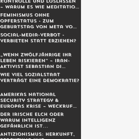
Kontrolle und Loslassen
– warum es wie Meditation
wirkt
Feminismus ohne
Opferstatus - Zum
Geburtstag von Meta von
Salis
Social-Media-Verbot -
Verbieten statt erziehen?
„Wenn Zwölfjährige ihr
Leben riskieren“ – Iran-
Aktivist Sebastian Di
Benedetto über
Wie viel Sozialstaat
Revolution, Massaker und
verträgt eine Demokratie?
das Schweigen des
Westens
Amerikas National
Security Strategy &
Europas Krise – Weckruf
oder Kriegserklärung?
Der irische Elch oder
warum Intelligenz
gefährlich ist...
Antizionismus: Herkunft,