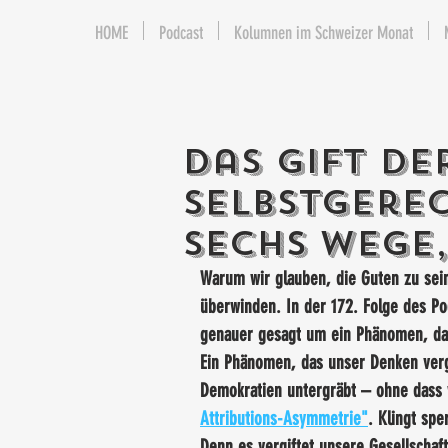
HOME
Podcast
Kolumnen im Schweizer Monat
Das Gift de
Selbstgerec
sechs Wege,
Warum wir glauben, die Guten zu sei
überwinden. In der 172. Folge des Po
genauer gesagt um ein Phänomen, das 
Ein Phänomen, das unser Denken vergi
Demokratien untergräbt – ohne dass
Attributions-Asymmetrie"
. Klingt spe
Denn es vergiftet unsere Gesellschaft