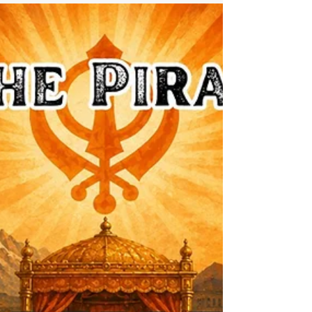
Vor über hundert Jahren stellte ein König drei Fragen:
Was ist der wichtigste Augenblick? Wer ist der
wichtigste Mensch? Und was ist die wichtigste
Handlung? Eine Geschichte von Tolstoi über Präsenz,
Führung, Elternschaft – und warum das Leben nie
später beginnt, sondern immer jetzt.