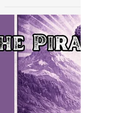
schweizerisch
anfühlt
Ich betrete einen Raum, ziehe die Schuhe aus – und
soll niederknien. Nicht vor einem Menschen. Nicht vor
einer Institution. Sondern vor einem Buch. Ein paar
Stunden später sitze ich auf dem Boden, esse mit
völlig fremden Menschen – und frage mich: Warum
fühlt sich das so vertraut an? Ein Erfahrungsbericht
eines Besuches in einem Gurdwara - einem Sikh-
Tempel - in der Schweiz.