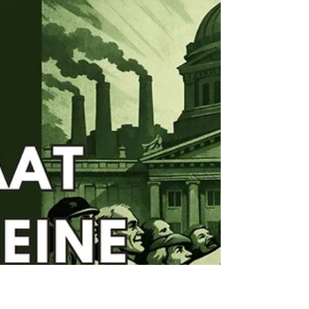
Soll Social Media für unter 16-Jährige verboten
werden? Der Ruf danach wird lauter – im Namen des
Jugendschutzes. Doch löst ein Verbot wirklich
Probleme oder ersetzt es Erziehung durch
Regulierung? In dieser Folge schaue ich nüchtern auf
die wissenschaftliche Lage, spreche über
Verantwortung von Eltern, die Bedeutung digitaler
Bildungsräume und warum Anonymität für eine freie
Gesellschaft zentral ist. Schutz ist wichtig – aber was
passiert, wenn wir aus Angst Freiheit opfern?