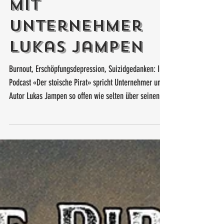
- Ein Gespräch
mit
Unternehmer
Lukas Jampen
Burnout, Erschöpfungsdepression, Suizidgedanken: Im
Podcast «Der stoische Pirat» spricht Unternehmer und
Autor Lukas Jampen so offen wie selten über seinen
tiefsten Absturz. Es ist ein Gespräch über Leistung,
Männlichkeit, mentale Gesundheit – und darüber,
warum wahre Stärke manchmal darin besteht, sich
helfen zu lassen.