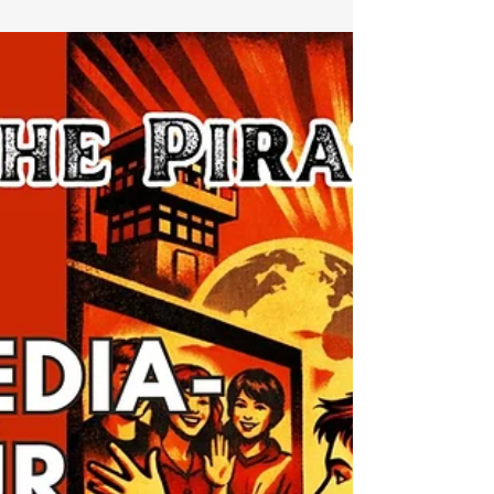
Geburtstag
von Meta von
Salis
Meta von Salis war ihrer Zeit voraus. 1887 forderte sie
das Frauenstimmrecht – 84 Jahre bevor es in der
Schweiz Realität wurde. Doch sie argumentierte nicht
mit Empörung, sondern mit Verantwortung, Bildung
und Charakter. In dieser Folge geht es um eine fast
vergessene Pionierin, die Gleichberechtigung radikal
individuell dachte – und uns heute mehr
herausfordert, als uns vielleicht lieb ist.