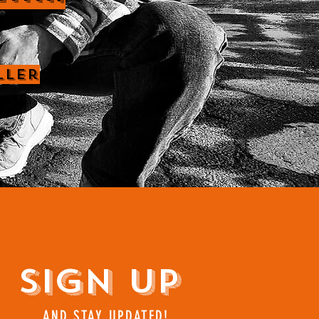
ller
Sign Up
AND STAY UPDATED!