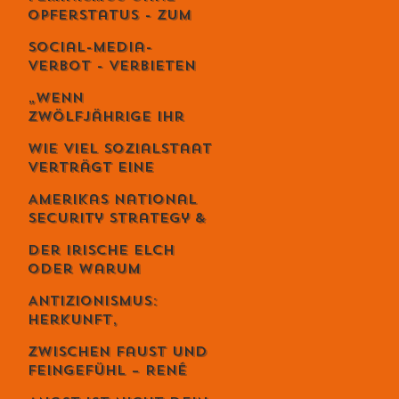
es wie Meditation
Opferstatus - Zum
wirkt
Geburtstag von
Social-Media-
Meta von Salis
Verbot - Verbieten
statt erziehen?
„Wenn
Zwölfjährige ihr
Leben riskieren“ –
Wie viel Sozialstaat
Iran-Aktivist
verträgt eine
Sebastian Di
Demokratie?
Benedetto über
Amerikas National
Revolution,
Security Strategy &
Massaker und das
Europas Krise –
Schweigen des
Der irische Elch
Weckruf oder
Westens
oder warum
Kriegserklärung?
Intelligenz
Antizionismus:
gefährlich ist...
Herkunft,
Bedeutung und
Zwischen Faust und
Missverständnisse
Feingefühl – René
Schmid und die