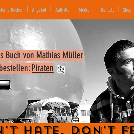
Meine Bücher
Angebot
Auftritte
Medien
Kontakt
Shop
s Buch von Mathias Müller
 bestellen:
Piraten
't Hate. Don't F