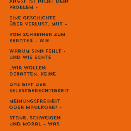
Angst ist nicht dein
Kunst der
Problem –
lebendigen Balance
Vermeidung
Eine Geschichte
zerstört dein
über Verlust, Mut –
Leben.
und die
Vom Schreiner zum
unglaubliche
Berater – Wie
Kraft,
Stefan Zweifel
weiterzugehen.
Warum Sinn fehlt -
Menschen wirklich
und wie echte
reicher macht
Führung ihn
„Wir wollen
zurückbringt
Debatten, keine
Priester“ – Giuseppe
Das Gift der
Gracia übernimmt
Selbstgerechtigkeit
den Schweizer
– und sechs Wege,
Monat
Meinungsfreiheit
es zu entgiften
oder Maulkorb? –
Warum das Recht
Staub, Schweigen
auf Diskriminierung
und Moral – was
die wahre Freiheit
uns die Spaghetti-