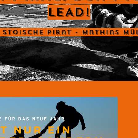
LEAD!
 Stoische Pirat - Mathias Mü