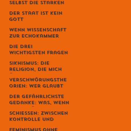
selbst die Starken
fallen - Ein
Der Staat ist kein
Gespräch mit
Gott
Unternehmer Lukas
Jampen
Wenn Wissenschaft
zur Echokammer
wird
Die drei
wichtigsten Fragen
deines Lebens
Sikhismus: Die
Religion, die mich
überrascht hat –
Verschwörungsthe
und die sich
orien: Wer glaubt
erstaunlich
wirklich daran –
schweizerisch
Der gefährlichste
und warum du dich
anfühlt
Gedanke: Was, wenn
dabei
alles möglich ist? –
wahrscheinlich
Schiessen: Zwischen
Der Schweizer Tom
irrst
Kontrolle und
Clancy im Gespräch
Loslassen – warum
Feminismus ohne