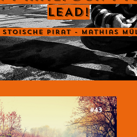
LEAD!
 Stoische Pirat - Mathias Mü