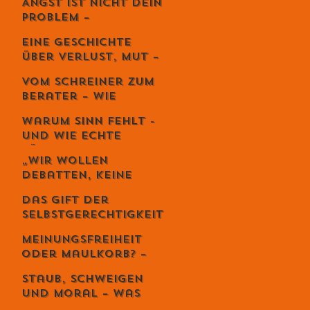
Angst ist nicht dein
Kunst der
Problem –
lebendigen Balance
Vermeidung
Eine Geschichte
zerstört dein
über Verlust, Mut –
Leben.
und die
Vom Schreiner zum
unglaubliche
Berater – Wie
Kraft,
Stefan Zweifel
weiterzugehen.
Warum Sinn fehlt -
Menschen wirklich
und wie echte
reicher macht
Führung ihn
„Wir wollen
zurückbringt
Debatten, keine
Priester“ – Giuseppe
Das Gift der
Gracia übernimmt
Selbstgerechtigkeit
den Schweizer
– und sechs Wege,
Monat
Meinungsfreiheit
es zu entgiften
oder Maulkorb? –
Warum das Recht
Staub, Schweigen
auf Diskriminierung
und Moral – was
die wahre Freiheit
uns die Spaghetti-