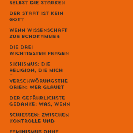
selbst die Starken
fallen - Ein
Der Staat ist kein
Gespräch mit
Gott
Unternehmer Lukas
Jampen
Wenn Wissenschaft
zur Echokammer
wird
Die drei
wichtigsten Fragen
deines Lebens
Sikhismus: Die
Religion, die mich
überrascht hat –
Verschwörungsthe
und die sich
orien: Wer glaubt
erstaunlich
wirklich daran –
schweizerisch
Der gefährlichste
und warum du dich
anfühlt
Gedanke: Was, wenn
dabei
alles möglich ist? –
wahrscheinlich
Schiessen: Zwischen
Der Schweizer Tom
irrst
Kontrolle und
Clancy im Gespräch
Loslassen – warum
Feminismus ohne