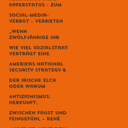
es wie Meditation
Opferstatus - Zum
wirkt
Geburtstag von
Social-Media-
Meta von Salis
Verbot - Verbieten
statt erziehen?
„Wenn
Zwölfjährige ihr
Leben riskieren“ –
Wie viel Sozialstaat
Iran-Aktivist
verträgt eine
Sebastian Di
Demokratie?
Benedetto über
Amerikas National
Revolution,
Security Strategy &
Massaker und das
Europas Krise –
Schweigen des
Der irische Elch
Weckruf oder
Westens
oder warum
Kriegserklärung?
Intelligenz
Antizionismus:
gefährlich ist...
Herkunft,
Bedeutung und
Zwischen Faust und
Missverständnisse
Feingefühl – René
Schmid und die