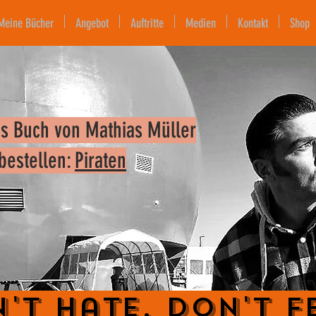
Meine Bücher
Angebot
Auftritte
Medien
Kontakt
Shop
s Buch von Mathias Müller
 bestellen:
Piraten
't Hate. Don't F