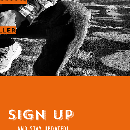
ller
Sign Up
AND STAY UPDATED!