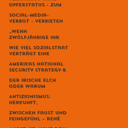
es wie Meditation
Opferstatus - Zum
wirkt
Geburtstag von
Social-Media-
Meta von Salis
Verbot - Verbieten
statt erziehen?
„Wenn
Zwölfjährige ihr
Leben riskieren“ –
Wie viel Sozialstaat
Iran-Aktivist
verträgt eine
Sebastian Di
Demokratie?
Benedetto über
Amerikas National
Revolution,
Security Strategy &
Massaker und das
Europas Krise –
Schweigen des
Der irische Elch
Weckruf oder
Westens
oder warum
Kriegserklärung?
Intelligenz
Antizionismus:
gefährlich ist...
Herkunft,
Bedeutung und
Zwischen Faust und
Missverständnisse
Feingefühl – René
Schmid und die