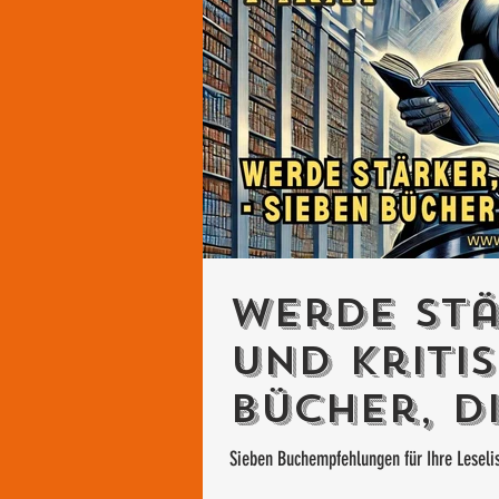
Werde stä
und kritis
Bücher, d
solltest
Sieben Buchempfehlungen für Ihre Leseli