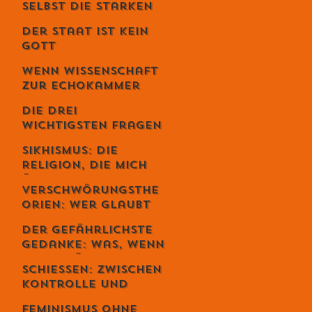
selbst die Starken
fallen - Ein
Der Staat ist kein
Gespräch mit
Gott
Unternehmer Lukas
Jampen
Wenn Wissenschaft
zur Echokammer
wird
Die drei
wichtigsten Fragen
deines Lebens
Sikhismus: Die
Religion, die mich
überrascht hat –
Verschwörungsthe
und die sich
orien: Wer glaubt
erstaunlich
wirklich daran –
schweizerisch
Der gefährlichste
und warum du dich
anfühlt
Gedanke: Was, wenn
dabei
alles möglich ist? –
wahrscheinlich
Schiessen: Zwischen
Der Schweizer Tom
irrst
Kontrolle und
Clancy im Gespräch
Loslassen – warum
Feminismus ohne