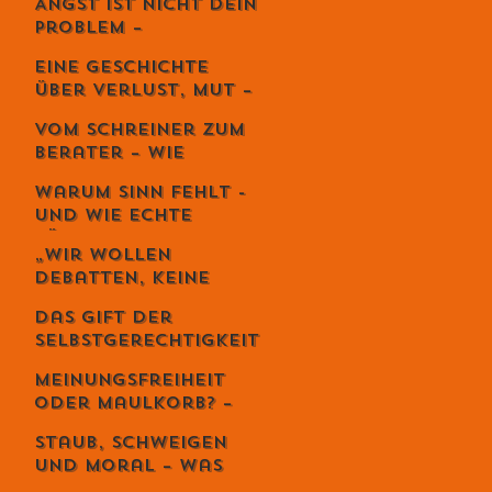
Angst ist nicht dein
Kunst der
Problem –
lebendigen Balance
Vermeidung
Eine Geschichte
zerstört dein
über Verlust, Mut –
Leben.
und die
Vom Schreiner zum
unglaubliche
Berater – Wie
Kraft,
Stefan Zweifel
weiterzugehen.
Warum Sinn fehlt -
Menschen wirklich
und wie echte
reicher macht
Führung ihn
„Wir wollen
zurückbringt
Debatten, keine
Priester“ – Giuseppe
Das Gift der
Gracia übernimmt
Selbstgerechtigkeit
den Schweizer
– und sechs Wege,
Monat
Meinungsfreiheit
es zu entgiften
oder Maulkorb? –
Warum das Recht
Staub, Schweigen
auf Diskriminierung
und Moral – was
die wahre Freiheit
uns die Spaghetti-