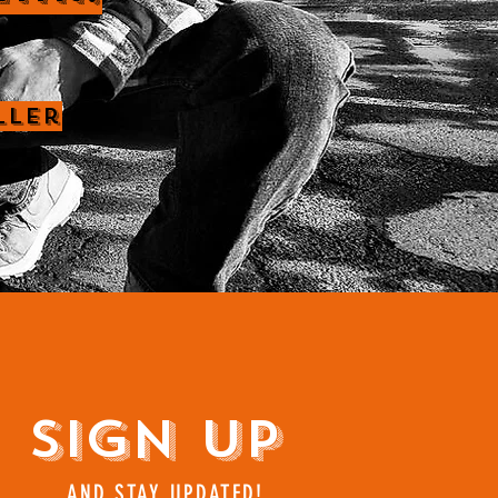
ller
Sign Up
AND STAY UPDATED!