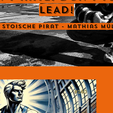
LEAD!
 Stoische Pirat - Mathias Mü