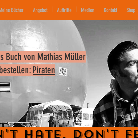
Meine Bücher
Angebot
Auftritte
Medien
Kontakt
Shop
s Buch von Mathias Müller
 bestellen:
Piraten
't Hate. Don't F