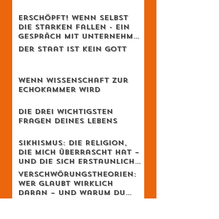
Vom Golfschläger zur
Lebensphilosophie
Erschöpft! Wenn selbst
die Starken fallen - Ein
Gespräch mit Unternehmer
Lukas Jampen
Der Staat ist kein Gott
Wenn Wissenschaft zur
Echokammer wird
Die drei wichtigsten
Fragen deines Lebens
Sikhismus: Die Religion,
die mich überrascht hat –
und die sich erstaunlich
schweizerisch anfühlt
Verschwörungstheorien:
Wer glaubt wirklich
daran – und warum du