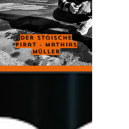
Der Stoische
Pirat - Mathias
Müller