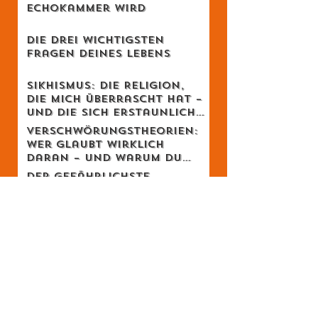
Wenn Wissenschaft zur
Echokammer wird
Die drei wichtigsten
Fragen deines Lebens
Sikhismus: Die Religion,
die mich überrascht hat –
und die sich erstaunlich
schweizerisch anfühlt
Verschwörungstheorien:
Wer glaubt wirklich
daran – und warum du
dich dabei wahrscheinlich
Der gefährlichste
irrst
Gedanke: Was, wenn alles
möglich ist? – Der
Schweizer Tom Clancy im
Schiessen: Zwischen
Gespräch
Kontrolle und Loslassen
– warum es wie Meditation
wirkt
Feminismus ohne
Opferstatus - Zum