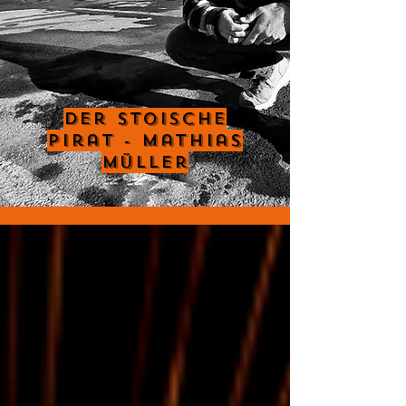
Der Stoische
Pirat - Mathias
Müller