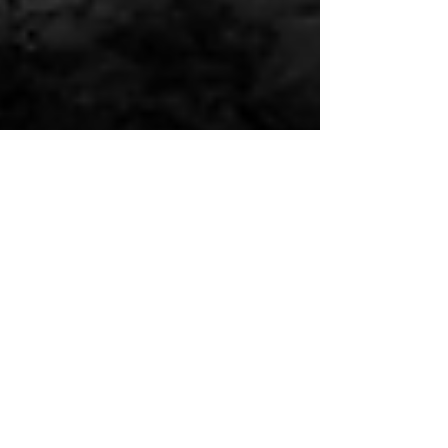
Und plötzlich
ist er da – der