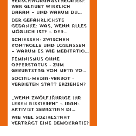
und die sich erstaunlich
schweizerisch anfühlt
Verschwörungstheorien:
Wer glaubt wirklich
daran – und warum du
dich dabei wahrscheinlich
Der gefährlichste
irrst
Gedanke: Was, wenn alles
möglich ist? – Der
Schweizer Tom Clancy im
Schiessen: Zwischen
Gespräch
Kontrolle und Loslassen
– warum es wie Meditation
wirkt
Feminismus ohne
Opferstatus - Zum
Geburtstag von Meta von
Salis
Social-Media-Verbot -
Verbieten statt erziehen?
„Wenn Zwölfjährige ihr
Leben riskieren“ – Iran-
Aktivist Sebastian Di
Benedetto über
Wie viel Sozialstaat
Revolution, Massaker und
verträgt eine Demokratie?