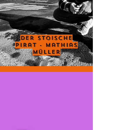
Der Stoische
Pirat - Mathias
Müller