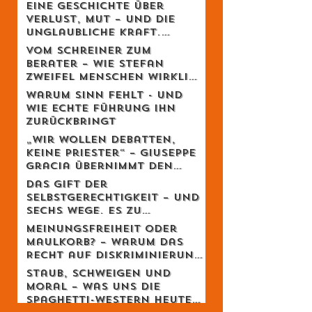
Eine Geschichte über
Verlust, Mut – und die
unglaubliche Kraft,
weiterzugehen.
Vom Schreiner zum
Berater – Wie Stefan
Zweifel Menschen wirklich
reicher macht
Warum Sinn fehlt - und
wie echte Führung ihn
zurückbringt
„Wir wollen Debatten,
keine Priester“ – Giuseppe
Gracia übernimmt den
Schweizer Monat
Das Gift der
Selbstgerechtigkeit – und
sechs Wege, es zu
entgiften
Meinungsfreiheit oder
Maulkorb? – Warum das
Recht auf Diskriminierung
die wahre Freiheit schützt
Staub, Schweigen und
Moral – was uns die
Spaghetti-Western heute