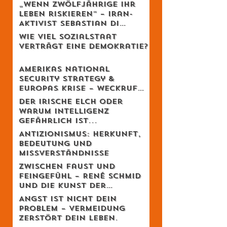
„Wenn Zwölfjährige ihr
Leben riskieren“ – Iran-
Aktivist Sebastian Di
Benedetto über
Wie viel Sozialstaat
Revolution, Massaker und
verträgt eine Demokratie?
das Schweigen des
Westens
Amerikas National
Security Strategy &
Europas Krise – Weckruf
oder Kriegserklärung?
Der irische Elch oder
warum Intelligenz
gefährlich ist...
Antizionismus: Herkunft,
Bedeutung und
Missverständnisse
Zwischen Faust und
Feingefühl – René Schmid
und die Kunst der
lebendigen Balance
Angst ist nicht dein
Problem – Vermeidung
zerstört dein Leben.