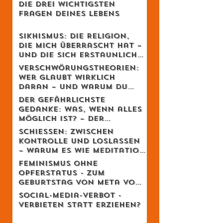
Die drei wichtigsten
Fragen deines Lebens
Sikhismus: Die Religion,
die mich überrascht hat –
und die sich erstaunlich
schweizerisch anfühlt
Verschwörungstheorien:
Wer glaubt wirklich
daran – und warum du
dich dabei wahrscheinlich
Der gefährlichste
irrst
Gedanke: Was, wenn alles
möglich ist? – Der
Schweizer Tom Clancy im
Schiessen: Zwischen
Gespräch
Kontrolle und Loslassen
– warum es wie Meditation
wirkt
Feminismus ohne
Opferstatus - Zum
Geburtstag von Meta von
Salis
Social-Media-Verbot -
Verbieten statt erziehen?