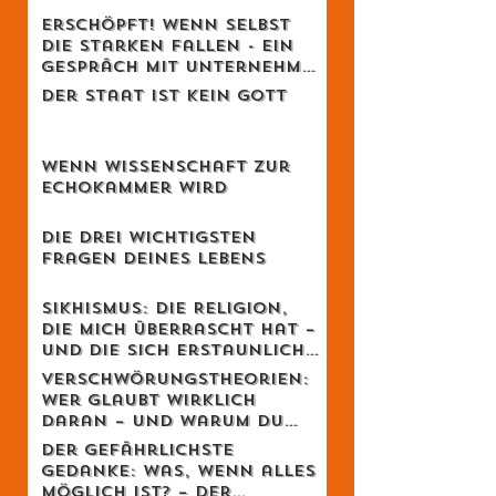
Vom Golfschläger zur
Lebensphilosophie
Erschöpft! Wenn selbst
die Starken fallen - Ein
Gespräch mit Unternehmer
Lukas Jampen
Der Staat ist kein Gott
Wenn Wissenschaft zur
Echokammer wird
Die drei wichtigsten
Fragen deines Lebens
Sikhismus: Die Religion,
die mich überrascht hat –
und die sich erstaunlich
schweizerisch anfühlt
Verschwörungstheorien:
Wer glaubt wirklich
daran – und warum du
dich dabei wahrscheinlich