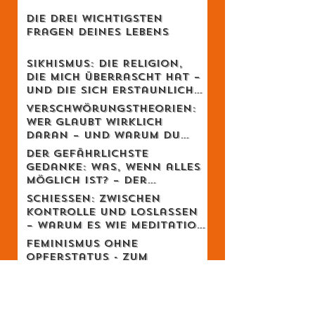
Wenn Wissenschaft zur
Echokammer wird
Die drei wichtigsten
Fragen deines Lebens
Sikhismus: Die Religion,
die mich überrascht hat –
und die sich erstaunlich
schweizerisch anfühlt
Verschwörungstheorien:
Wer glaubt wirklich
daran – und warum du
dich dabei wahrscheinlich
Der gefährlichste
irrst
Gedanke: Was, wenn alles
möglich ist? – Der
Schweizer Tom Clancy im
Schiessen: Zwischen
Gespräch
Kontrolle und Loslassen
– warum es wie Meditation
wirkt
Feminismus ohne
Opferstatus - Zum
Geburtstag von Meta von