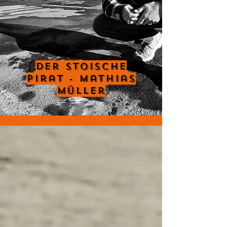
Der Stoische
Pirat - Mathias
Müller