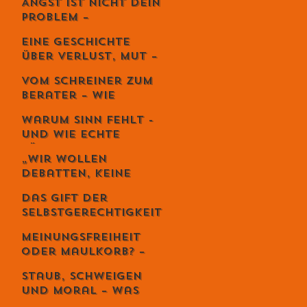
Angst ist nicht dein
Kunst der
Problem –
lebendigen Balance
Vermeidung
Eine Geschichte
zerstört dein
über Verlust, Mut –
Leben.
und die
Vom Schreiner zum
unglaubliche
Berater – Wie
Kraft,
Stefan Zweifel
weiterzugehen.
Warum Sinn fehlt -
Menschen wirklich
und wie echte
reicher macht
Führung ihn
„Wir wollen
zurückbringt
Debatten, keine
Priester“ – Giuseppe
Das Gift der
Gracia übernimmt
Selbstgerechtigkeit
den Schweizer
– und sechs Wege,
Monat
Meinungsfreiheit
es zu entgiften
oder Maulkorb? –
Warum das Recht
Staub, Schweigen
auf Diskriminierung
und Moral – was
die wahre Freiheit
uns die Spaghetti-