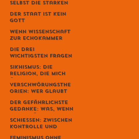
selbst die Starken
fallen - Ein
Der Staat ist kein
Gespräch mit
Gott
Unternehmer Lukas
Jampen
Wenn Wissenschaft
zur Echokammer
wird
Die drei
wichtigsten Fragen
deines Lebens
Sikhismus: Die
Religion, die mich
überrascht hat –
Verschwörungsthe
und die sich
orien: Wer glaubt
erstaunlich
wirklich daran –
schweizerisch
Der gefährlichste
und warum du dich
anfühlt
Gedanke: Was, wenn
dabei
alles möglich ist? –
wahrscheinlich
Schiessen: Zwischen
Der Schweizer Tom
irrst
Kontrolle und
Clancy im Gespräch
Loslassen – warum
Feminismus ohne