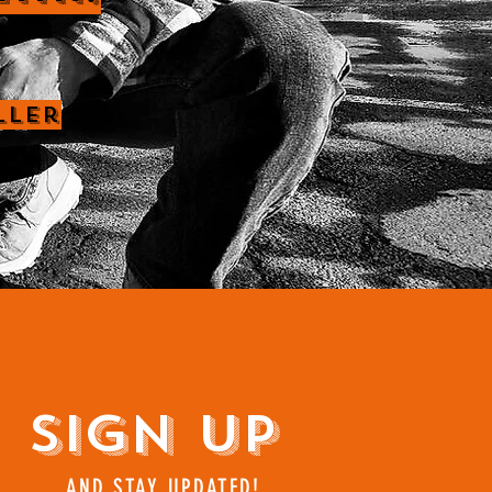
ller
Sign Up
AND STAY UPDATED!