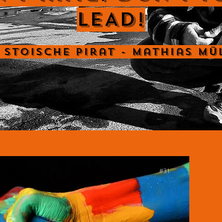
LEAD!
 Stoische Pirat - Mathias Mü