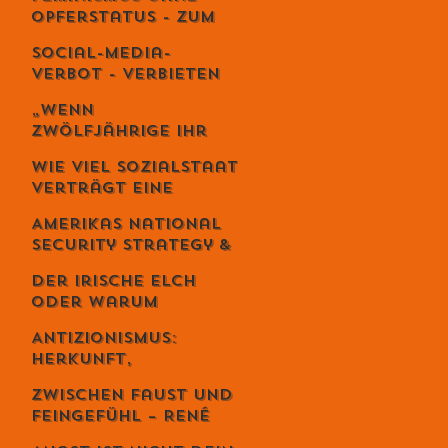
es wie Meditation
Opferstatus - Zum
wirkt
Geburtstag von
Social-Media-
Meta von Salis
Verbot - Verbieten
statt erziehen?
„Wenn
Zwölfjährige ihr
Leben riskieren“ –
Wie viel Sozialstaat
Iran-Aktivist
verträgt eine
Sebastian Di
Demokratie?
Benedetto über
Amerikas National
Revolution,
Security Strategy &
Massaker und das
Europas Krise –
Schweigen des
Der irische Elch
Weckruf oder
Westens
oder warum
Kriegserklärung?
Intelligenz
Antizionismus:
gefährlich ist...
Herkunft,
Bedeutung und
Zwischen Faust und
Missverständnisse
Feingefühl – René
Schmid und die