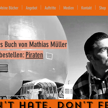
Meine Bücher
Angebot
Auftritte
Medien
Kontakt
Shop
s Buch von Mathias Müller
 bestellen:
Piraten
't Hate. Don't F