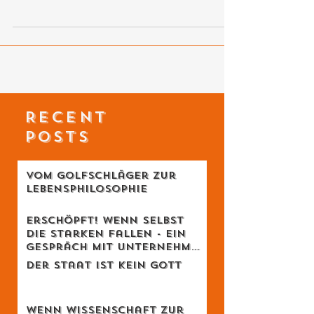
wenig fortschrittliches Volk...
RECENT
POSTS
Vom Golfschläger zur
Lebensphilosophie
Erschöpft! Wenn selbst
die Starken fallen - Ein
Gespräch mit Unternehmer
Lukas Jampen
Der Staat ist kein Gott