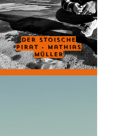
Der Stoische
Pirat - Mathias
Müller