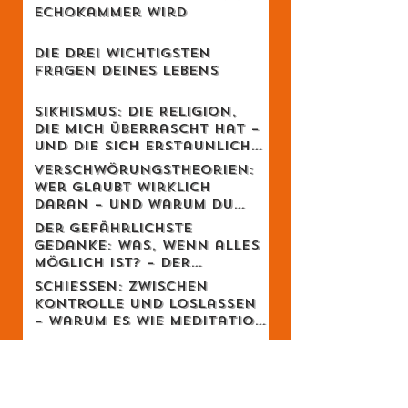
Wenn Wissenschaft zur
Echokammer wird
Die drei wichtigsten
Fragen deines Lebens
Sikhismus: Die Religion,
die mich überrascht hat –
und die sich erstaunlich
schweizerisch anfühlt
Verschwörungstheorien:
Wer glaubt wirklich
daran – und warum du
dich dabei wahrscheinlich
Der gefährlichste
irrst
Gedanke: Was, wenn alles
möglich ist? – Der
Schweizer Tom Clancy im
Schiessen: Zwischen
Gespräch
Kontrolle und Loslassen
– warum es wie Meditation
wirkt
Feminismus ohne
Opferstatus - Zum