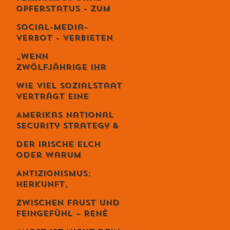
es wie Meditation
Opferstatus - Zum
wirkt
Geburtstag von
Social-Media-
Meta von Salis
Verbot - Verbieten
statt erziehen?
„Wenn
Zwölfjährige ihr
Leben riskieren“ –
Wie viel Sozialstaat
Iran-Aktivist
verträgt eine
Sebastian Di
Demokratie?
Benedetto über
Amerikas National
Revolution,
Security Strategy &
Massaker und das
Europas Krise –
Schweigen des
Der irische Elch
Weckruf oder
Westens
oder warum
Kriegserklärung?
Intelligenz
Antizionismus:
gefährlich ist...
Herkunft,
Bedeutung und
Zwischen Faust und
Missverständnisse
Feingefühl – René
Schmid und die