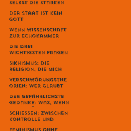
selbst die Starken
fallen - Ein
Der Staat ist kein
Gespräch mit
Gott
Unternehmer Lukas
Jampen
Wenn Wissenschaft
zur Echokammer
wird
Die drei
wichtigsten Fragen
deines Lebens
Sikhismus: Die
Religion, die mich
überrascht hat –
Verschwörungsthe
und die sich
orien: Wer glaubt
erstaunlich
wirklich daran –
schweizerisch
Der gefährlichste
und warum du dich
anfühlt
Gedanke: Was, wenn
dabei
alles möglich ist? –
wahrscheinlich
Schiessen: Zwischen
Der Schweizer Tom
irrst
Kontrolle und
Clancy im Gespräch
Loslassen – warum
Feminismus ohne