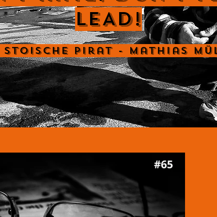
LEAD!
 Stoische Pirat - Mathias Mü