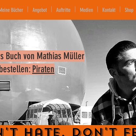
Meine Bücher
Angebot
Auftritte
Medien
Kontakt
Shop
s Buch von Mathias Müller
 bestellen:
Piraten
't Hate. Don't F