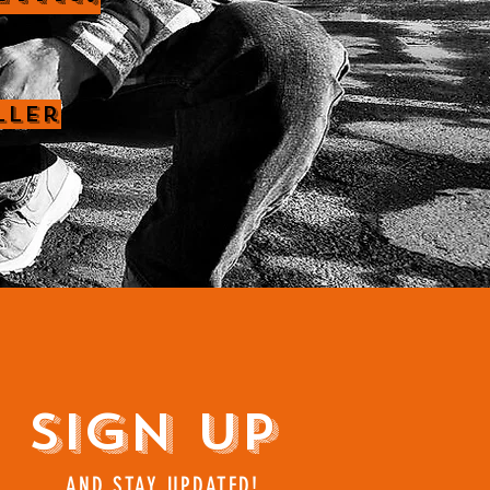
ller
Sign Up
AND STAY UPDATED!