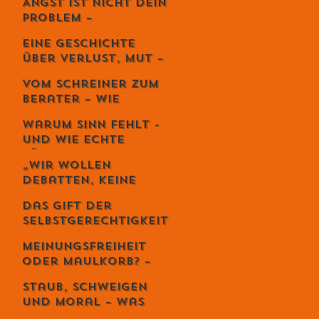
Angst ist nicht dein
Kunst der
Problem –
lebendigen Balance
Vermeidung
Eine Geschichte
zerstört dein
über Verlust, Mut –
Leben.
und die
Vom Schreiner zum
unglaubliche
Berater – Wie
Kraft,
Stefan Zweifel
weiterzugehen.
Warum Sinn fehlt -
Menschen wirklich
und wie echte
reicher macht
Führung ihn
„Wir wollen
zurückbringt
Debatten, keine
Priester“ – Giuseppe
Das Gift der
Gracia übernimmt
Selbstgerechtigkeit
den Schweizer
– und sechs Wege,
Monat
Meinungsfreiheit
es zu entgiften
oder Maulkorb? –
Warum das Recht
Staub, Schweigen
auf Diskriminierung
und Moral – was
die wahre Freiheit
uns die Spaghetti-