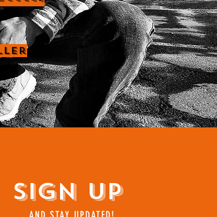
ller
Sign Up
AND STAY UPDATED!