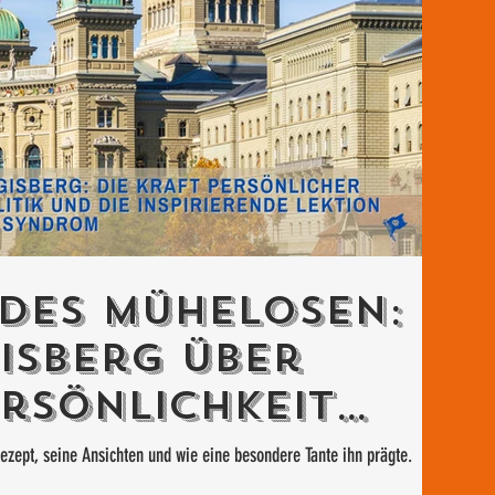
 des Mühelosen:
isberg über
ersönlichkeit
ungen
rezept, seine Ansichten und wie eine besondere Tante ihn prägte.