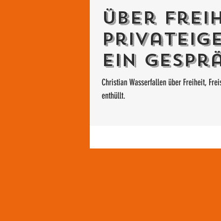
Über Freih
Privateig
Ein Gespr
Wasserfa
Christian Wasserfallen über Freiheit, Freisinn & Privateigentum
enthüllt.