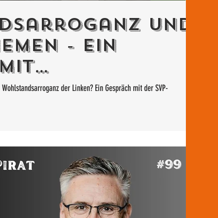
dsarroganz und
emen - Ein
mit
ätin Nadja
r Wohlstandsarroganz der Linken? Ein Gespräch mit der SVP-
Pieren