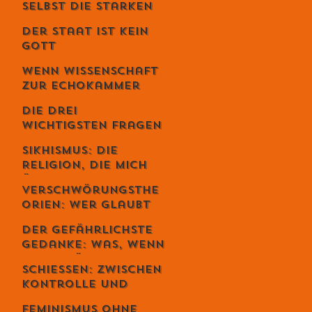
selbst die Starken
fallen - Ein
Der Staat ist kein
Gespräch mit
Gott
Unternehmer Lukas
Jampen
Wenn Wissenschaft
zur Echokammer
wird
Die drei
wichtigsten Fragen
deines Lebens
Sikhismus: Die
Religion, die mich
überrascht hat –
Verschwörungsthe
und die sich
orien: Wer glaubt
erstaunlich
wirklich daran –
schweizerisch
Der gefährlichste
und warum du dich
anfühlt
Gedanke: Was, wenn
dabei
alles möglich ist? –
wahrscheinlich
Schiessen: Zwischen
Der Schweizer Tom
irrst
Kontrolle und
Clancy im Gespräch
Loslassen – warum
Feminismus ohne