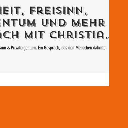
eit, Freisinn,
entum und mehr -
äch mit CHristian
lleN
. Ein Gespräch, das den Menschen dahinter