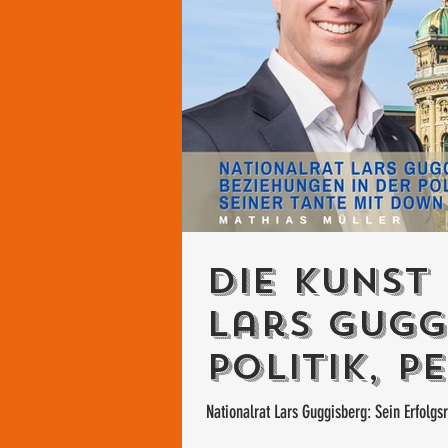
Die Kunst
Lars Gugg
Politik, P
und Präg
Nationalrat Lars Guggisberg: Sein Erfolgs