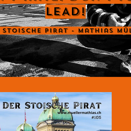
LEAD!
 Stoische Pirat - Mathias Mü