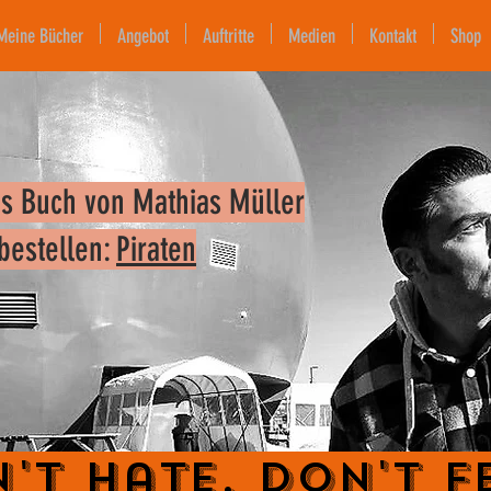
Meine Bücher
Angebot
Auftritte
Medien
Kontakt
Shop
s Buch von Mathias Müller
 bestellen:
Piraten
't Hate. Don't F