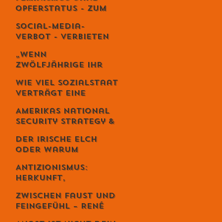
es wie Meditation
Opferstatus - Zum
wirkt
Geburtstag von
Social-Media-
Meta von Salis
Verbot - Verbieten
statt erziehen?
„Wenn
Zwölfjährige ihr
Leben riskieren“ –
Wie viel Sozialstaat
Iran-Aktivist
verträgt eine
Sebastian Di
Demokratie?
Benedetto über
Amerikas National
Revolution,
Security Strategy &
Massaker und das
Europas Krise –
Schweigen des
Der irische Elch
Weckruf oder
Westens
oder warum
Kriegserklärung?
Intelligenz
Antizionismus:
gefährlich ist...
Herkunft,
Bedeutung und
Zwischen Faust und
Missverständnisse
Feingefühl – René
Schmid und die