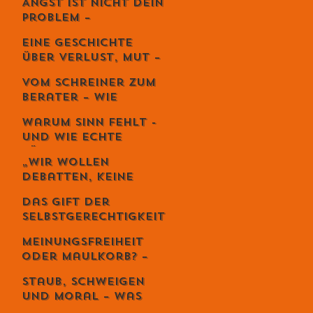
Angst ist nicht dein
Kunst der
Problem –
lebendigen Balance
Vermeidung
Eine Geschichte
zerstört dein
über Verlust, Mut –
Leben.
und die
Vom Schreiner zum
unglaubliche
Berater – Wie
Kraft,
Stefan Zweifel
weiterzugehen.
Warum Sinn fehlt -
Menschen wirklich
und wie echte
reicher macht
Führung ihn
„Wir wollen
zurückbringt
Debatten, keine
Priester“ – Giuseppe
Das Gift der
Gracia übernimmt
Selbstgerechtigkeit
den Schweizer
– und sechs Wege,
Monat
Meinungsfreiheit
es zu entgiften
oder Maulkorb? –
Warum das Recht
Staub, Schweigen
auf Diskriminierung
und Moral – was
die wahre Freiheit
uns die Spaghetti-