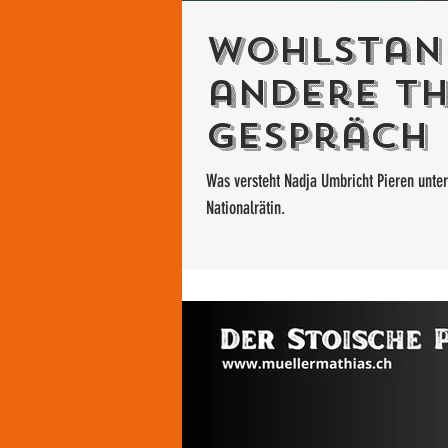
Wohlstan
andere Th
Gespräch 
Nationalr
Was versteht Nadja Umbricht Pieren unte
Nationalrätin.
Umbricht 