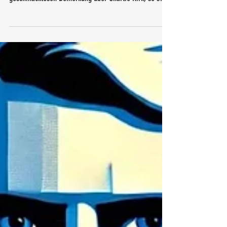
sei „zensiert“ worden. Suspendiert wegen einer
geschmacklosen Bemerkung über Charlie Kirk, so sagt
man. Und sofort schreien die Linken, die in den letzten
zwanzig Jahren am lautesten an der Meinungsfreiheit
gesägt haben, plötzlich nach diesem Recht. Ich sage:
Gut so! Endlich wird über die Meinungsfreiheit
diskutiert.