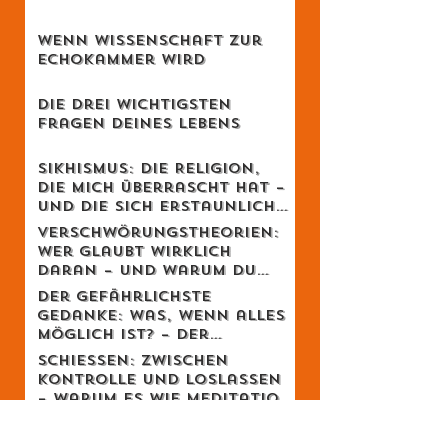
Lukas Jampen
Der Staat ist kein Gott
Wenn Wissenschaft zur
Echokammer wird
Die drei wichtigsten
Fragen deines Lebens
Sikhismus: Die Religion,
die mich überrascht hat –
und die sich erstaunlich
schweizerisch anfühlt
Verschwörungstheorien:
Wer glaubt wirklich
daran – und warum du
dich dabei wahrscheinlich
Der gefährlichste
irrst
Gedanke: Was, wenn alles
möglich ist? – Der
Schweizer Tom Clancy im
Schiessen: Zwischen
Gespräch
Kontrolle und Loslassen
– warum es wie Meditation