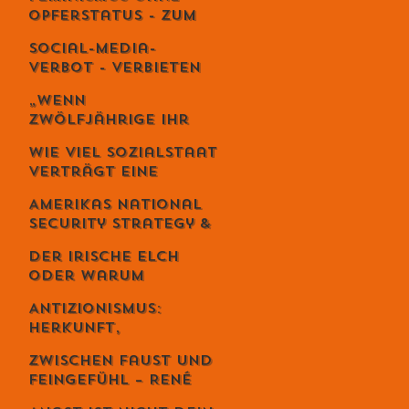
es wie Meditation
Opferstatus - Zum
wirkt
Geburtstag von
Social-Media-
Meta von Salis
Verbot - Verbieten
statt erziehen?
„Wenn
Zwölfjährige ihr
Leben riskieren“ –
Wie viel Sozialstaat
Iran-Aktivist
verträgt eine
Sebastian Di
Demokratie?
Benedetto über
Amerikas National
Revolution,
Security Strategy &
Massaker und das
Europas Krise –
Schweigen des
Der irische Elch
Weckruf oder
Westens
oder warum
Kriegserklärung?
Intelligenz
Antizionismus:
gefährlich ist...
Herkunft,
Bedeutung und
Zwischen Faust und
Missverständnisse
Feingefühl – René
Schmid und die