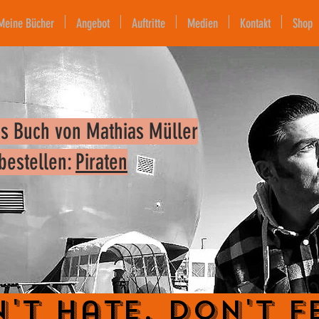
Meine Bücher
Angebot
Auftritte
Medien
Kontakt
Shop
s Buch von Mathias Müller
 bestellen:
Piraten
't Hate. Don't F