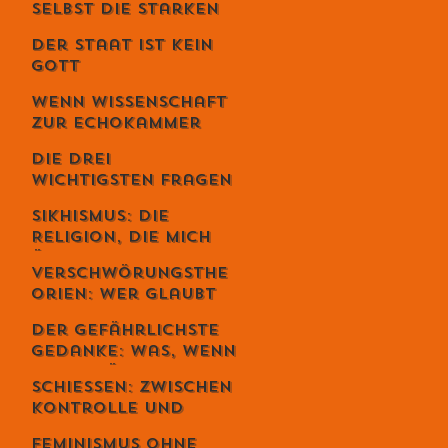
selbst die Starken
fallen - Ein
Der Staat ist kein
Gespräch mit
Gott
Unternehmer Lukas
Jampen
Wenn Wissenschaft
zur Echokammer
wird
Die drei
wichtigsten Fragen
deines Lebens
Sikhismus: Die
Religion, die mich
überrascht hat –
Verschwörungsthe
und die sich
orien: Wer glaubt
erstaunlich
wirklich daran –
schweizerisch
Der gefährlichste
und warum du dich
anfühlt
Gedanke: Was, wenn
dabei
alles möglich ist? –
wahrscheinlich
Schiessen: Zwischen
Der Schweizer Tom
irrst
Kontrolle und
Clancy im Gespräch
Loslassen – warum
Feminismus ohne