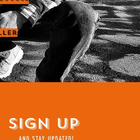
ller
Sign Up
AND STAY UPDATED!