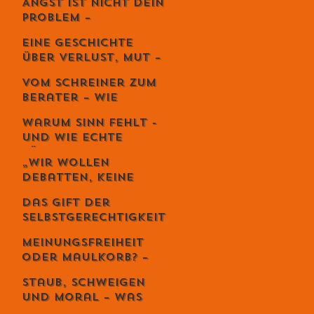
Angst ist nicht dein
Kunst der
Problem –
lebendigen Balance
Vermeidung
Eine Geschichte
zerstört dein
über Verlust, Mut –
Leben.
und die
Vom Schreiner zum
unglaubliche
Berater – Wie
Kraft,
Stefan Zweifel
weiterzugehen.
Warum Sinn fehlt -
Menschen wirklich
und wie echte
reicher macht
Führung ihn
„Wir wollen
zurückbringt
Debatten, keine
Priester“ – Giuseppe
Das Gift der
Gracia übernimmt
Selbstgerechtigkeit
den Schweizer
– und sechs Wege,
Monat
Meinungsfreiheit
es zu entgiften
oder Maulkorb? –
Warum das Recht
Staub, Schweigen
auf Diskriminierung
und Moral – was
die wahre Freiheit
uns die Spaghetti-