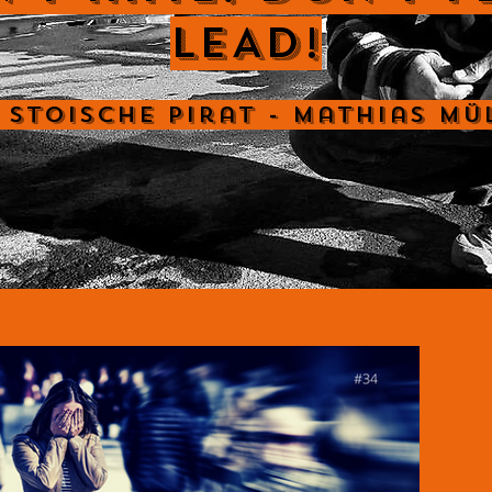
LEAD!
 Stoische Pirat - Mathias Mü