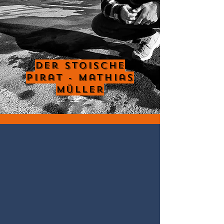
Der Stoische
Pirat - Mathias
Müller