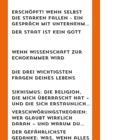
Vom Golfschläger zur
Lebensphilosophie
Erschöpft! Wenn selbst
die Starken fallen - Ein
Gespräch mit Unternehmer
Lukas Jampen
Der Staat ist kein Gott
Wenn Wissenschaft zur
Echokammer wird
Die drei wichtigsten
Fragen deines Lebens
Sikhismus: Die Religion,
die mich überrascht hat –
und die sich erstaunlich
schweizerisch anfühlt
Verschwörungstheorien:
Wer glaubt wirklich
daran – und warum du