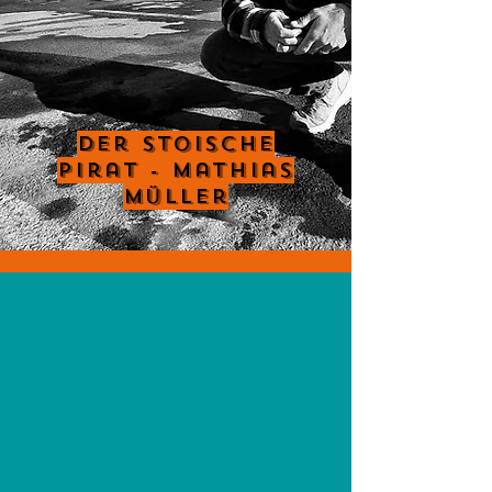
Der Stoische
Pirat - Mathias
Müller