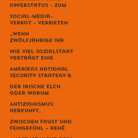
es wie Meditation
Opferstatus - Zum
wirkt
Geburtstag von
Social-Media-
Meta von Salis
Verbot - Verbieten
statt erziehen?
„Wenn
Zwölfjährige ihr
Leben riskieren“ –
Wie viel Sozialstaat
Iran-Aktivist
verträgt eine
Sebastian Di
Demokratie?
Benedetto über
Amerikas National
Revolution,
Security Strategy &
Massaker und das
Europas Krise –
Schweigen des
Der irische Elch
Weckruf oder
Westens
oder warum
Kriegserklärung?
Intelligenz
Antizionismus:
gefährlich ist...
Herkunft,
Bedeutung und
Zwischen Faust und
Missverständnisse
Feingefühl – René
Schmid und die