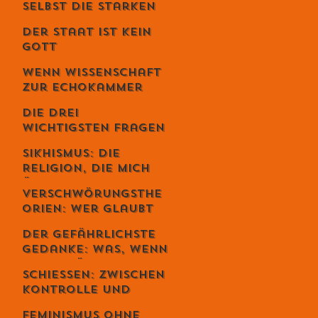
selbst die Starken
fallen - Ein
Der Staat ist kein
Gespräch mit
Gott
Unternehmer Lukas
Jampen
Wenn Wissenschaft
zur Echokammer
wird
Die drei
wichtigsten Fragen
deines Lebens
Sikhismus: Die
Religion, die mich
überrascht hat –
Verschwörungsthe
und die sich
orien: Wer glaubt
erstaunlich
wirklich daran –
schweizerisch
Der gefährlichste
und warum du dich
anfühlt
Gedanke: Was, wenn
dabei
alles möglich ist? –
wahrscheinlich
Schiessen: Zwischen
Der Schweizer Tom
irrst
Kontrolle und
Clancy im Gespräch
Loslassen – warum
Feminismus ohne