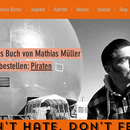
Meine Bücher
Angebot
Auftritte
Medien
Kontakt
Shop
s Buch von Mathias Müller
 bestellen:
Piraten
't Hate. Don't F