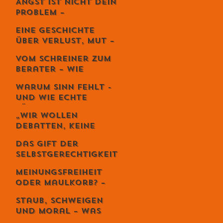
Angst ist nicht dein
Kunst der
Problem –
lebendigen Balance
Vermeidung
Eine Geschichte
zerstört dein
über Verlust, Mut –
Leben.
und die
Vom Schreiner zum
unglaubliche
Berater – Wie
Kraft,
Stefan Zweifel
weiterzugehen.
Warum Sinn fehlt -
Menschen wirklich
und wie echte
reicher macht
Führung ihn
„Wir wollen
zurückbringt
Debatten, keine
Priester“ – Giuseppe
Das Gift der
Gracia übernimmt
Selbstgerechtigkeit
den Schweizer
– und sechs Wege,
Monat
Meinungsfreiheit
es zu entgiften
oder Maulkorb? –
Warum das Recht
Staub, Schweigen
auf Diskriminierung
und Moral – was
die wahre Freiheit
uns die Spaghetti-