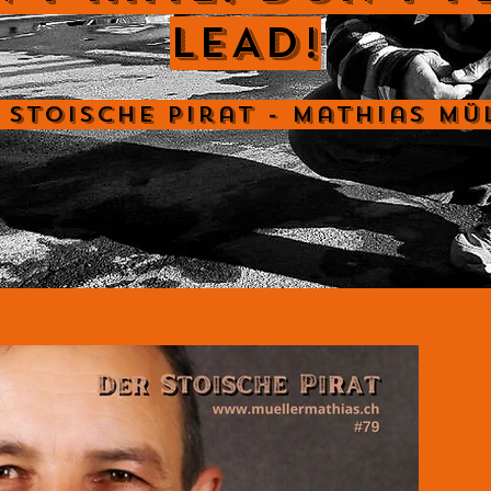
LEAD!
 Stoische Pirat - Mathias Mü