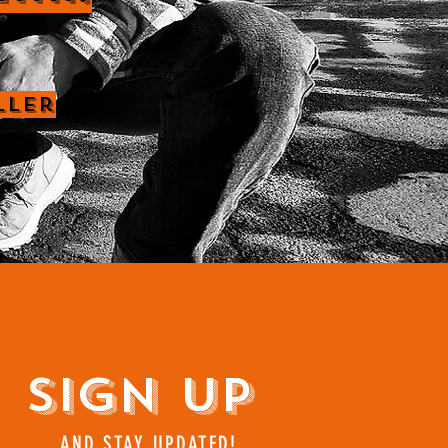
ller
Sign Up
AND STAY UPDATED!