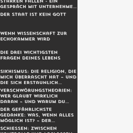
Starken fallen - Ein
Gespräch mit Unternehmer
Lukas Jampen
Der Staat ist kein Gott
Wenn Wissenschaft zur
Echokammer wird
Die drei wichtigsten
Fragen deines Lebens
Sikhismus: Die Religion, die
mich überrascht hat – und
die sich erstaunlich
schweizerisch anfühlt
Verschwörungstheorien:
Wer glaubt wirklich
daran – und warum du
dich dabei wahrscheinlich
Der gefährlichste
irrst
Gedanke: Was, wenn alles
möglich ist? – Der
Schweizer Tom Clancy im
Schiessen: Zwischen
Gespräch