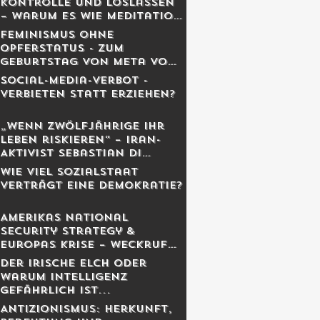
Kontrolle und Loslassen
– warum es wie Meditation
wirkt
Feminismus ohne
Opferstatus - Zum
Geburtstag von Meta von
Salis
Social-Media-Verbot -
Verbieten statt erziehen?
„Wenn Zwölfjährige ihr
Leben riskieren“ – Iran-
Aktivist Sebastian Di
Benedetto über
Wie viel Sozialstaat
Revolution, Massaker und
verträgt eine Demokratie?
das Schweigen des
Westens
Amerikas National
Security Strategy &
Europas Krise – Weckruf
oder Kriegserklärung?
Der irische Elch oder
warum Intelligenz
gefährlich ist...
Antizionismus: Herkunft,