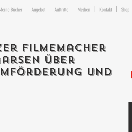
Meine Bücher
Angebot
Auftritte
Medien
Kontakt
Shop
zer Filmemacher
aarsen über
ilmförderung und