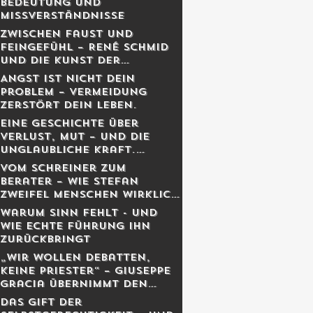
Bedeutung und
Missverständnisse
Zwischen Faust und
Feingefühl – René Schmid
und die Kunst der
lebendigen Balance
Angst ist nicht dein
Problem – Vermeidung
zerstört dein Leben.
Eine Geschichte über
Verlust, Mut – und die
unglaubliche Kraft,
weiterzugehen.
Vom Schreiner zum
Berater – Wie Stefan
Zweifel Menschen wirklich
reicher macht
Warum Sinn fehlt - und
wie echte Führung ihn
zurückbringt
„Wir wollen Debatten,
keine Priester“ – Giuseppe
Gracia übernimmt den
Schweizer Monat
Das Gift der