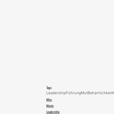
Tags:
Leadership
Führung
Mut
Beharrlichkeit
K
Misc
Movie
Leadership