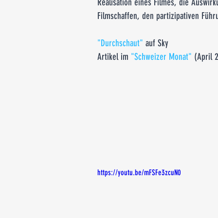
Realisation eines Filmes, die Auswir
Filmschaffen, den partizipativen Führu
"Durchschaut"
 auf Sky
Artikel im 
"Schweizer Monat"
 (April
https://youtu.be/mFSFe3zcuN0