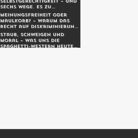
Selbstgerechtigkeit – und
sechs Wege, es zu
entgiften
Meinungsfreiheit oder
Maulkorb? – Warum das
Recht auf Diskriminierung
die wahre Freiheit schützt
Staub, Schweigen und
Moral – was uns die
Spaghetti-Western heute
noch lehren.