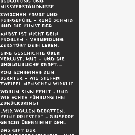
Bedeutung und
Missverständnisse
Zwischen Faust und
Feingefühl – René Schmid
und die Kunst der
lebendigen Balance
Angst ist nicht dein
Problem – Vermeidung
zerstört dein Leben.
Eine Geschichte über
Verlust, Mut – und die
unglaubliche Kraft,
weiterzugehen.
Vom Schreiner zum
Berater – Wie Stefan
Zweifel Menschen wirklich
reicher macht
Warum Sinn fehlt - und
wie echte Führung ihn
zurückbringt
„Wir wollen Debatten,
keine Priester“ – Giuseppe
Gracia übernimmt den
Schweizer Monat
Das Gift der