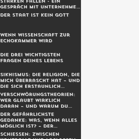
Starken fallen - Ein
Gespräch mit Unternehmer
Lukas Jampen
Der Staat ist kein Gott
Wenn Wissenschaft zur
Echokammer wird
Die drei wichtigsten
Fragen deines Lebens
Sikhismus: Die Religion, die
mich überrascht hat – und
die sich erstaunlich
schweizerisch anfühlt
Verschwörungstheorien:
Wer glaubt wirklich
daran – und warum du
dich dabei wahrscheinlich
Der gefährlichste
irrst
Gedanke: Was, wenn alles
möglich ist? – Der
Schweizer Tom Clancy im
Schiessen: Zwischen
Gespräch