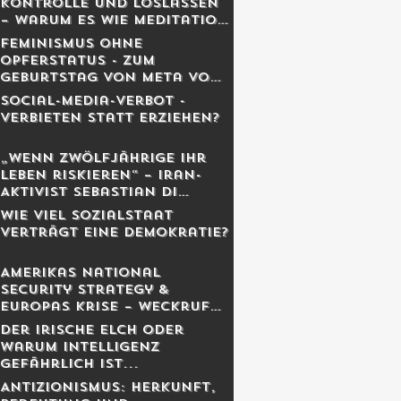
Kontrolle und Loslassen
– warum es wie Meditation
wirkt
Feminismus ohne
Opferstatus - Zum
Geburtstag von Meta von
Salis
Social-Media-Verbot -
Verbieten statt erziehen?
„Wenn Zwölfjährige ihr
Leben riskieren“ – Iran-
Aktivist Sebastian Di
Benedetto über
Wie viel Sozialstaat
Revolution, Massaker und
verträgt eine Demokratie?
das Schweigen des
Westens
Amerikas National
Security Strategy &
Europas Krise – Weckruf
oder Kriegserklärung?
Der irische Elch oder
warum Intelligenz
gefährlich ist...
Antizionismus: Herkunft,