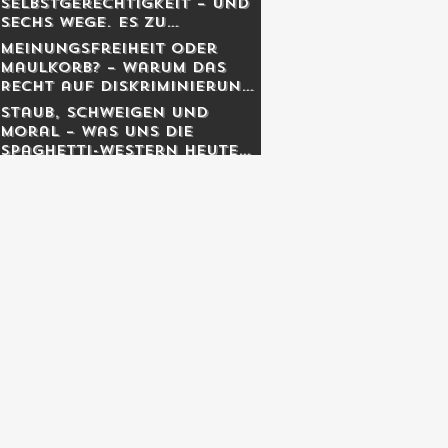
Selbstgerechtigkeit – und
sechs Wege, es zu
entgiften
Meinungsfreiheit oder
Maulkorb? – Warum das
Recht auf Diskriminierung
die wahre Freiheit schützt
Staub, Schweigen und
Moral – was uns die
Spaghetti-Western heute
noch lehren.