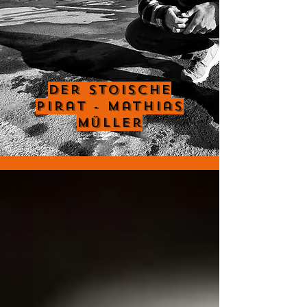
Der Stoische
Pirat - Mathias
Müller