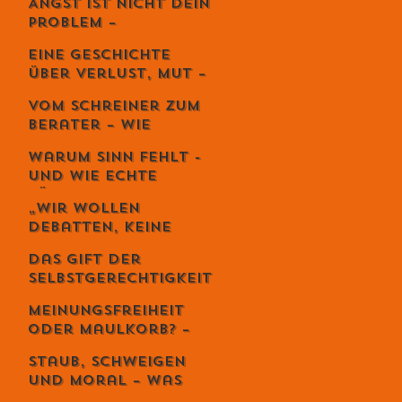
Angst ist nicht dein
Kunst der
Problem –
lebendigen Balance
Vermeidung
Eine Geschichte
zerstört dein
über Verlust, Mut –
Leben.
und die
Vom Schreiner zum
unglaubliche
Berater – Wie
Kraft,
Stefan Zweifel
weiterzugehen.
Warum Sinn fehlt -
Menschen wirklich
und wie echte
reicher macht
Führung ihn
„Wir wollen
zurückbringt
Debatten, keine
Priester“ – Giuseppe
Das Gift der
Gracia übernimmt
Selbstgerechtigkeit
den Schweizer
– und sechs Wege,
Monat
Meinungsfreiheit
es zu entgiften
oder Maulkorb? –
Warum das Recht
Staub, Schweigen
auf Diskriminierung
und Moral – was
die wahre Freiheit
uns die Spaghetti-