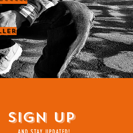
ller
Sign Up
AND STAY UPDATED!