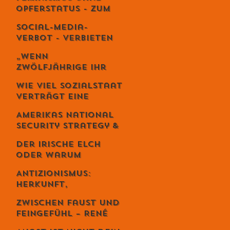
es wie Meditation
Opferstatus - Zum
wirkt
Geburtstag von
Social-Media-
Meta von Salis
Verbot - Verbieten
statt erziehen?
„Wenn
Zwölfjährige ihr
Leben riskieren“ –
Wie viel Sozialstaat
Iran-Aktivist
verträgt eine
Sebastian Di
Demokratie?
Benedetto über
Amerikas National
Revolution,
Security Strategy &
Massaker und das
Europas Krise –
Schweigen des
Der irische Elch
Weckruf oder
Westens
oder warum
Kriegserklärung?
Intelligenz
Antizionismus:
gefährlich ist...
Herkunft,
Bedeutung und
Zwischen Faust und
Missverständnisse
Feingefühl – René
Schmid und die