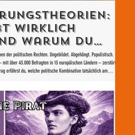
rungstheorien:
t wirklich
und warum du
i wahrscheinlich
n der politischen Rechten. Ungebildet. Abgehängt. Populistisch.
 mit über 43.000 Befragten in 13 europäischen Ländern – zerstört
rag erfährst du, welche politische Kombination tatsächlich am
t, warum Bildung und Einkommen kaum eine Rolle spielen – und wer