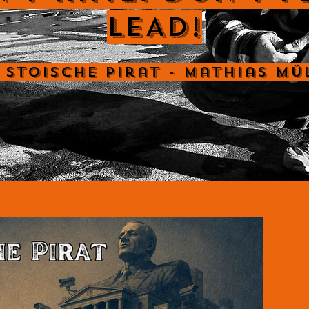
LEAD!
 Stoische Pirat - Mathias Mü