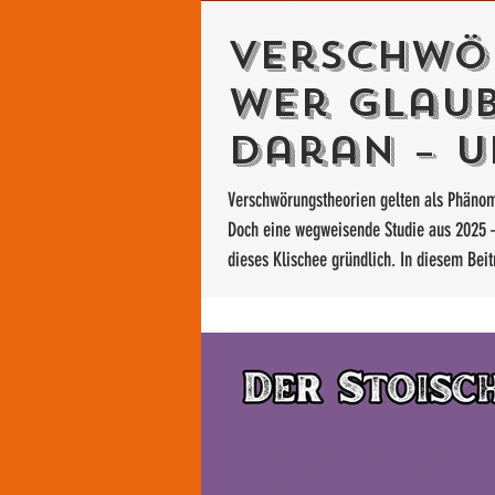
Verschwö
Wer glaub
daran – 
dich dabe
Verschwörungstheorien gelten als Phänome
Doch eine wegweisende Studie aus 2025 –
irrst
dieses Klischee gründlich. In diesem Beit
anfälligsten für Verschwörungsdenken is
am resistentesten ist.