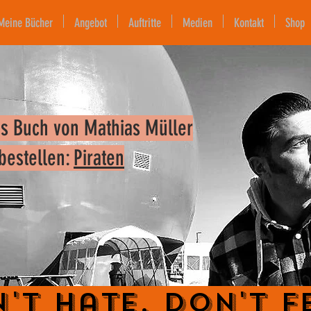
Meine Bücher
Angebot
Auftritte
Medien
Kontakt
Shop
s Buch von Mathias Müller
 bestellen:
Piraten
't Hate. Don't F