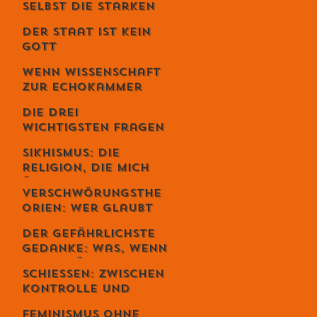
selbst die Starken
fallen - Ein
Der Staat ist kein
Gespräch mit
Gott
Unternehmer Lukas
Jampen
Wenn Wissenschaft
zur Echokammer
wird
Die drei
wichtigsten Fragen
deines Lebens
Sikhismus: Die
Religion, die mich
überrascht hat –
Verschwörungsthe
und die sich
orien: Wer glaubt
erstaunlich
wirklich daran –
schweizerisch
Der gefährlichste
und warum du dich
anfühlt
Gedanke: Was, wenn
dabei
alles möglich ist? –
wahrscheinlich
Schiessen: Zwischen
Der Schweizer Tom
irrst
Kontrolle und
Clancy im Gespräch
Loslassen – warum
Feminismus ohne